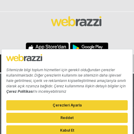
Hakkında
Yazarlar
Katkıda Bulun
Reklam
Girişiminizi Tanıtın
İletişim
Çerez Tercihleri
Gizlilik Politikası