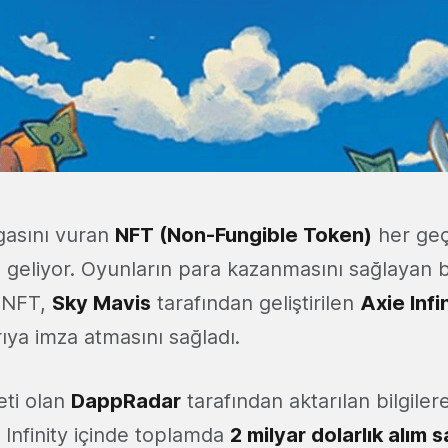
gasını vuran
NFT (Non-Fungible Token)
her ge
 geliyor. Oyunların para kazanmasını sağlayan b
 NFT,
Sky
Mavis
tarafından geliştirilen
Axie
Infi
ıya imza atmasını sağladı.
eti olan
DappRadar
tarafından aktarılan bilgile
 Infinity içinde toplamda
2 milyar dolarlık alım s