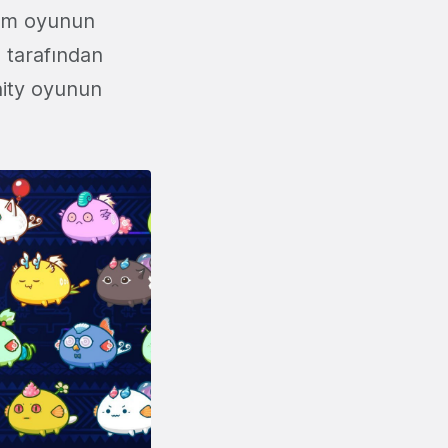
hem oyunun
ı tarafından
inity oyunun