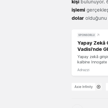
kişi
bulunuyor. 
işlemi
gerçekleşt
dolar
olduğunu 
SPONSORLU
Yapay Zekâ G
Vadisi'nde G
Yapay zekâ girişi
kalbine Innogate i
Adrazzi
Axie Infinity