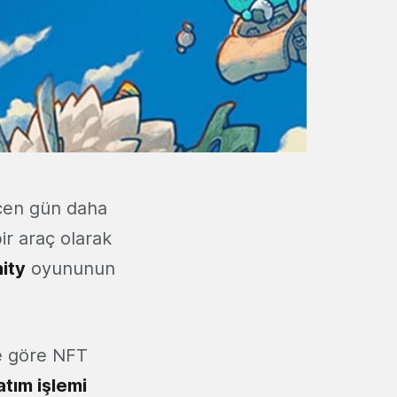
çen gün daha
ir araç olarak
nity
oyununun
re göre NFT
atım işlemi