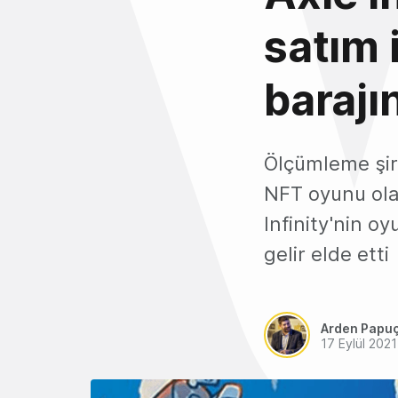
satım 
barajın
Ölçümleme şir
NFT oyunu olan
Infinity'nin oy
gelir elde etti
Arden Papu
17 Eylül 2021