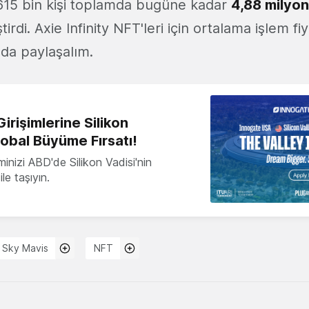
615 bin kişi toplamda bugüne kadar
4,88 milyon
irdi. Axie Infinity NFT'leri için ortalama işlem fi
da paylaşalım.
irişimlerine Silikon
lobal Büyüme Fırsatı!
minizi ABD'de Silikon Vadisi'nin
le taşıyın.
Sky Mavis
NFT