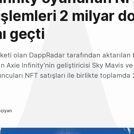
işlemleri 2 milyar do
ı geçti
keti olan DappRadar tarafından aktarılan b
 Axie Infinity'nin geliştiricisi Sky Mavis ve
uncuları NFT satışları ile birlikte toplamda
ççiyan