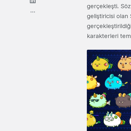
gerçekleşti. Sö
geliştiricisi ol
gerçekleştirildi
karakterleri te