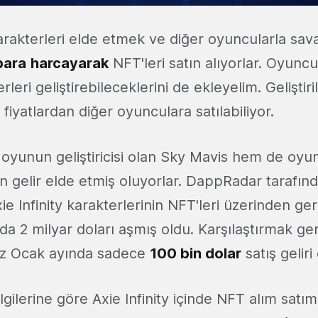
rakterleri elde etmek ve diğer oyuncularla sav
para
harcayarak
NFT'leri satın alıyorlar. Oyuncu
rleri geliştirebileceklerini de ekleyelim. Geliştir
fiyatlardan diğer oyunculara satılabiliyor.
yunun geliştiricisi olan Sky Mavis hem de oyun
en gelir elde etmiş oluyorlar. DappRadar tarafınd
xie Infinity karakterlerinin NFT'leri üzerinden ge
da 2 milyar doları aşmış oldu. Karşılaştırmak ge
iz Ocak ayında sadece
100 bin dolar
satış geliri
gilerine göre Axie Infinity içinde NFT alım satı