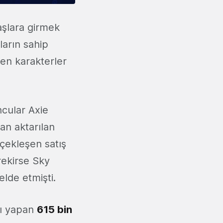
aşlara girmek
ların sahip
ilen karakterler
cular Axie
an aktarılan
rçekleşen satış
rekirse Sky
 elde etmişti.
mı yapan
615 bin