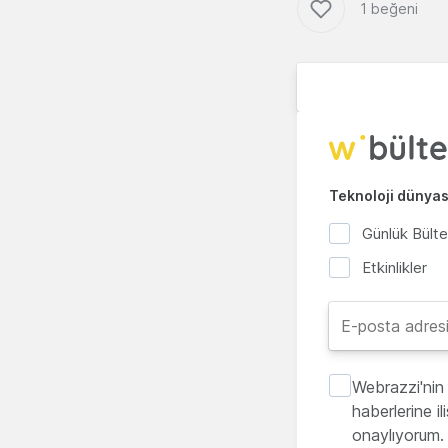
1 beğeni
Teknoloji dünyası
Günlük Bült
Etkinlikler
Webrazzi'nin 
haberlerine i
onaylıyorum.