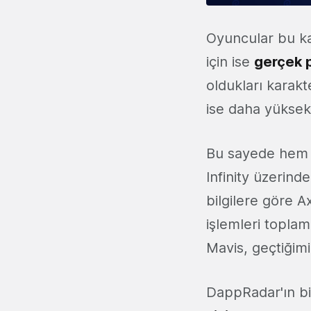
Oyuncular bu ka
için ise
gerçek 
oldukları karakte
ise daha yüksek 
Bu sayede hem o
Infinity üzerind
bilgilere göre A
işlemleri toplam
Mavis, geçtiğim
DappRadar'ın bil