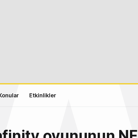
Konular
Etkinlikler
nfinity oyununun NF