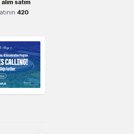
 alım satım
yatının
420