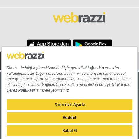
Hakkında
Yazarlar
Katkıda Bulun
Reklam
Girişiminizi Tanıtın
İletişim
Çerez Tercihleri
Gizlilik Politikası