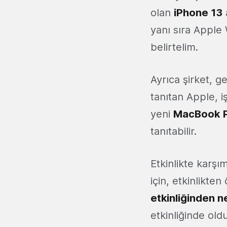
olan
iPhone 13
a
yanı sıra Apple 
belirtelim.
Ayrıca şirket, g
tanıtan Apple, i
yeni
MacBook
tanıtabilir.
Etkinlikte karşı
için, etkinlikte
etkinliğinden n
etkinliğinde old