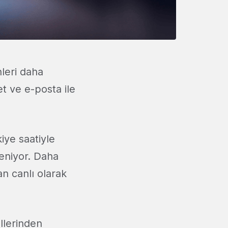
nleri daha
et ve e-posta ile
iye saatiyle
leniyor. Daha
an canlı olarak
ellerinden