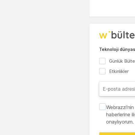
Teknoloji dünyası
Günlük Bült
Etkinlikler
Webrazzi'nin 
haberlerine i
onaylıyorum.