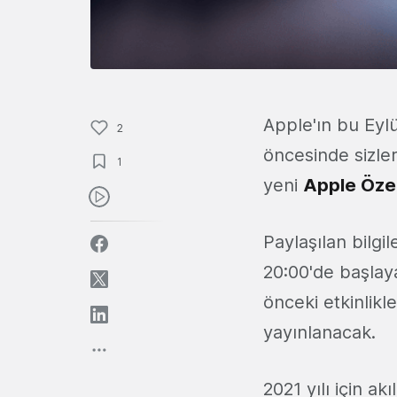
Apple'ın bu Eylü
2
öncesinde sizler
1
yeni
Apple Özel 
Paylaşılan bilgi
20:00'de başlaya
önceki etkinlikl
yayınlanacak.
2021 yılı için a