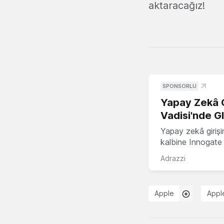
aktaracağız!
SPONSORLU
Yapay Zekâ G
Vadisi'nde G
Yapay zekâ girişi
kalbine Innogate i
Adrazzi
Apple
Appl