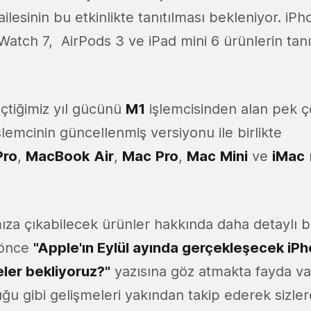
ilesinin bu etkinlikte tanıtılması bekleniyor. iPh
Watch 7, AirPods 3 ve iPad mini 6 ürünlerin tanıt
eçtiğimiz yıl gücünü
M1
işlemcisinden alan pek 
şlemcinin güncellenmiş versiyonu ile birlikte
Pro
,
MacBook
Air
,
Mac
Pro
,
Mac
Mini
ve
iMac
mıza çıkabilecek ürünler hakkında daha detaylı b
n önce
"Apple'ın Eylül ayında gerçekleşecek iP
eler bekliyoruz?"
yazısına göz atmakta fayda va
uğu gibi gelişmeleri yakından takip ederek sizler