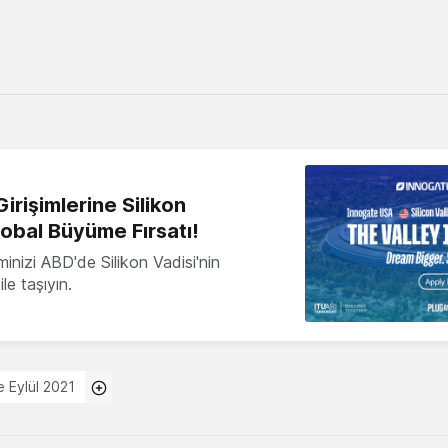
irişimlerine Silikon
lobal Büyüme Fırsatı!
minizi ABD'de Silikon Vadisi'nin
le taşıyın.
e Eylül 2021