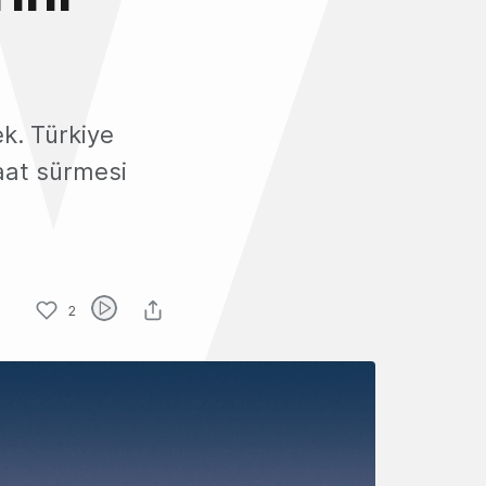
ek. Türkiye
saat sürmesi
2