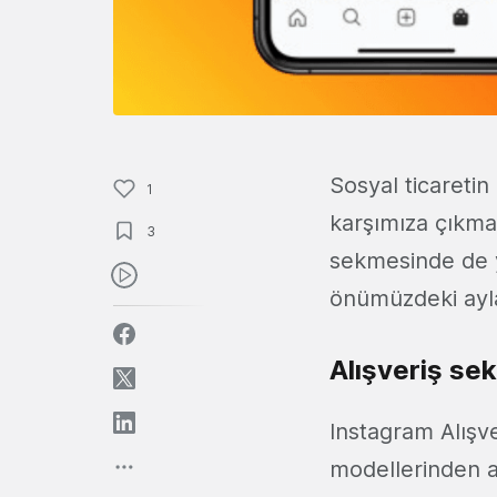
Sosyal ticaretin 
1
karşımıza çıkma
3
sekmesinde de ye
önümüzdeki ayla
Alışveriş se
Instagram Alışv
modellerinden aş