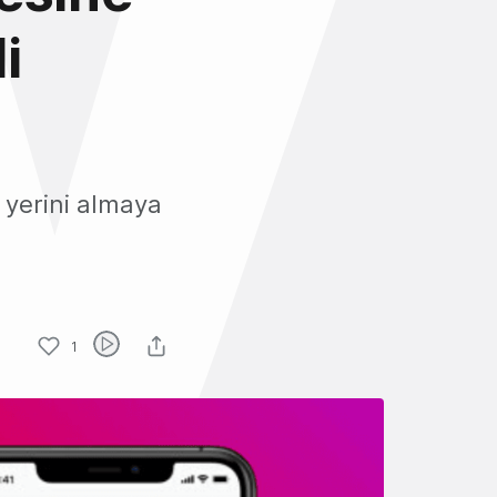
i
 yerini almaya
1