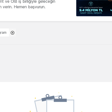
 ve OİB iş birliğiyle geleceğin
ön verin. Hemen başvurun.
gram