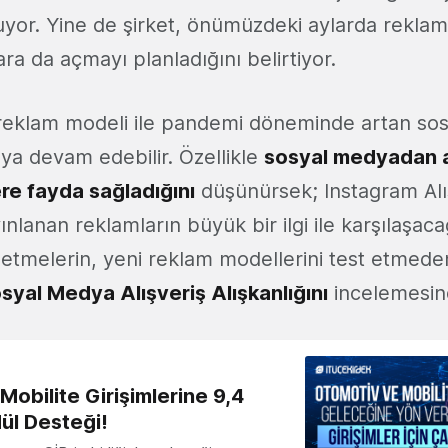
oruyor. Yine de şirket, önümüzdeki aylarda rekl
ara da açmayı planladığını belirtiyor.
reklam modeli ile pandemi döneminde artan sosy
ya devam edebilir. Özellikle
sosyal medyadan a
re fayda sağladığını
düşünürsek; Instagram Alı
lanan reklamların büyük bir ilgi ile karşılaşaca
İşletmelerin, yeni reklam modellerini test etmed
osyal Medya Alışveriş Alışkanlığını
incelemesind
obilite Girişimlerine 9,4
ül Desteği!