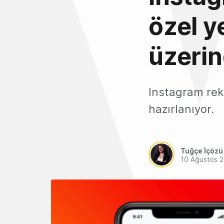
özel y
üzerin
Instagram rek
hazırlanıyor.
Tuğçe İçözü
10 Ağustos 