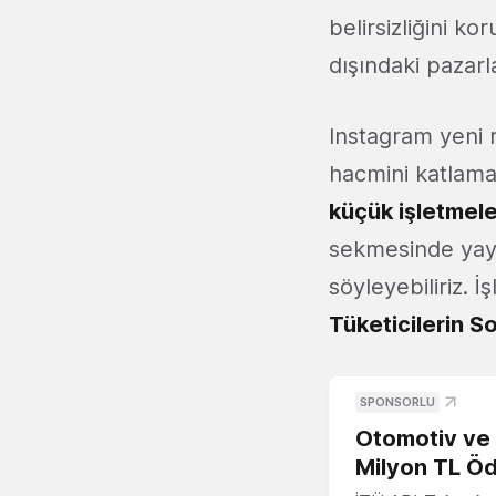
belirsizliğini k
dışındaki pazarl
Instagram yeni 
hacmini katlama
küçük işletmele
sekmesinde yayın
söyleyebiliriz. 
Tüketicilerin S
SPONSORLU
Otomotiv ve M
Milyon TL Öd