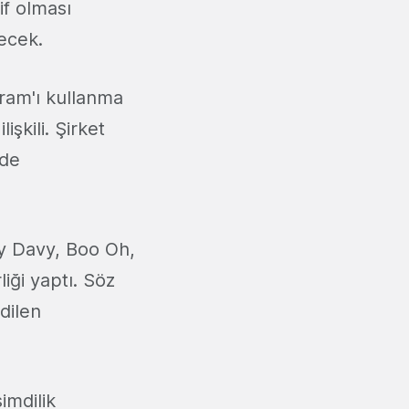
if olması
lecek.
gram'ı kullanma
işkili. Şirket
nde
ny Davy, Boo Oh,
iği yaptı. Söz
dilen
imdilik