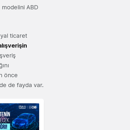
am modelini ABD
al ticaret
lışverişin
şveriş
ğını
en önce
e de fayda var.