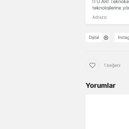
İTÜ ARI Teknokent
teknolojilerine y
Adrazzi
Dijital
Insta
1 beğeni
Yorumlar