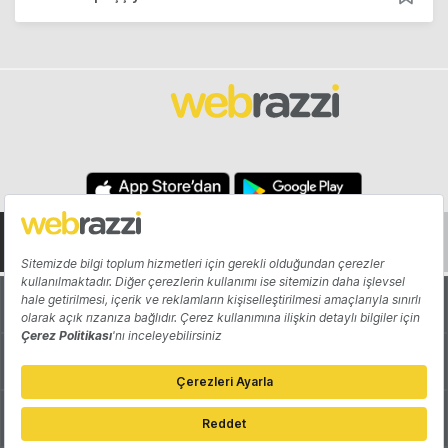
Hakkında
Yazarlar
Katkıda Bulun
Reklam
Girişiminizi Tanıtın
İletişim