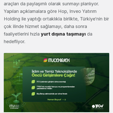
araçları da paylaşımlı olarak sunmayı planlıyor.
Yapılan açıklamalara göre Hop, Inveo Yatırım
Holding ile yaptığı ortaklıkla birlikte, Türkiye'nin bir
çok ilinde hizmet sağlamayı, daha sonra
faaliyetlerini hızla
yurt
dışına
taşımayı
da
hedefliyor.