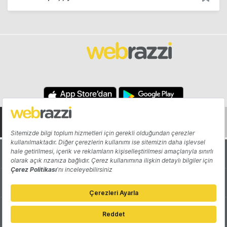
Hakkında
Yazarlar
Katkıda Bulun
Reklam
Girişiminizi Tanıtın
İletişim