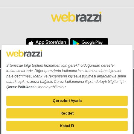
Hakkında
Yazarlar
Katkıda Bulun
Reklam
Girişiminizi Tanıtın
İletişim
Çerez Tercihleri
Gizlilik Politikası