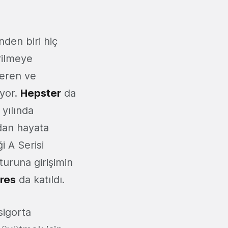
nden biri hiç
irilmeye
teren ve
ıyor.
Hepster
da
 yılında
dan hayata
ği A Serisi
turuna girişimin
res
da katıldı.
sigorta