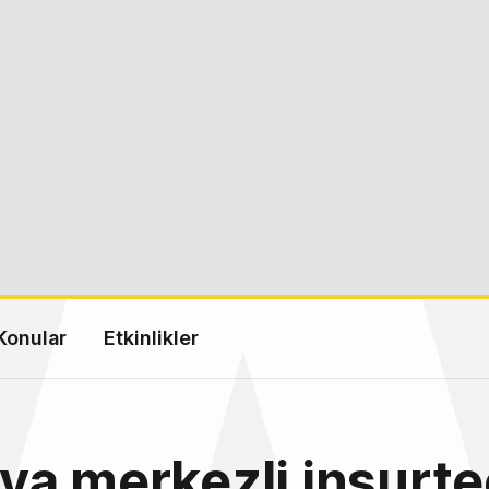
Konular
Etkinlikler
a merkezli insurt