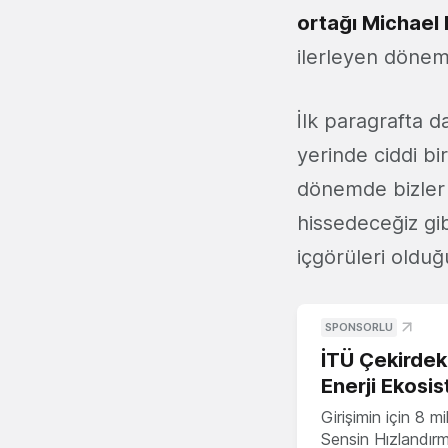
ortağı Michae
ilerleyen dönemd
İlk paragrafta da
yerinde ciddi b
dönemde bizler d
hissedeceğiz gi
içgörüleri oldu
SPONSORLU
İTÜ Çekirdek,
Enerji Ekosis
Girişimin için 8 
Sensin Hızlandır