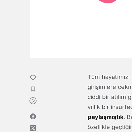
Tüm hayatımızı e
girişimlere çekm
ciddi bir atılı
yıllık bir insurt
paylaşmıştık
. B
özellikle geçtiği