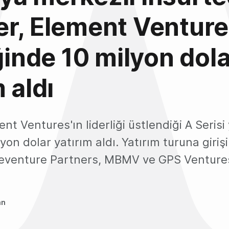
r, Element Ventur
iğinde 10 milyon dol
 aldı
nt Ventures'ın liderliği üstlendiği A Serisi
yon dolar yatırım aldı. Yatırım turuna giri
 Seventure Partners, MBMV ve GPS Ventures
an
1