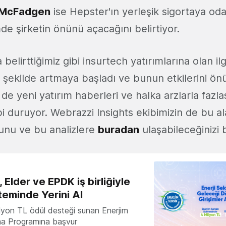
l McFadgen
ise Hepster'ın yerleşik sigortaya od
e şirketin önünü açacağını belirtiyor.
 belirttiğimiz gibi insurtech yatırımlarına olan i
ir şekilde artmaya başladı ve bunun etkilerini ö
e yeni yatırım haberleri ve halka arzlarla fazla
bi duruyor. Webrazzi Insights ekibimizin de bu a
ğunu ve bu analizlere
buradan
ulaşabileceğinizi b
 Elder ve EPDK iş birliğiyle
teminde Yerini Al
milyon TL ödül desteği sunan Enerjim
ma Programına başvur