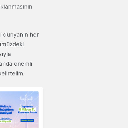
aklanmasının
lgi dünyanın her
nümüzdeki
sıyla
landa önemli
elirtelim.