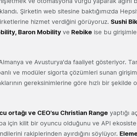
nişletmek ve otomasyona vurgu yaparak ağını 
ıklandı. Şirketin web sitesine baktığımızda Hepsit
irketlerine hizmet verdiğini görüyoruz.
Sushi Bi
ility, Baron Mobility
ve
Rebike
ise bu girişiml
 Almanya ve Avusturya'da faaliyet gösteriyor. 
banlı ve modüler sigorta çözümleri sunan girişim, 
taklarının gereksinimlerine göre hızlı bir şekilde 
ucu ortağı ve CEO'su Christian Range
yaptığı a
a için kilit bir oyuncu olduğunu ve API ekosiste
endilerini rakiplerinden ayırdığını söylüyor.
Eleme