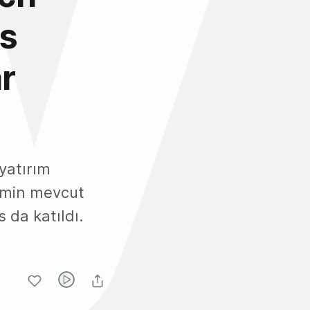
es
ar
 yatırım
şimin mevcut
 da katıldı.