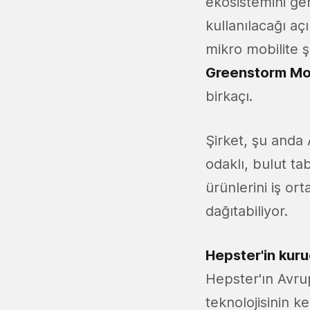
ekosistemini ge
kullanılacağı aç
mikro mobilite ş
Greenstorm Mob
birkaçı.
Şirket, şu anda
odaklı, bulut ta
ürünlerini iş or
dağıtabiliyor.
Hepster'in kur
Hepster'ın Avrup
teknolojisinin k