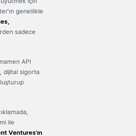
büyütmek için
er'ın genellikle
kes,
erden sadece
Tamamen API
dijital sigorta
oluşturup
çıklamada,
mi ile
nt Ventures'ın