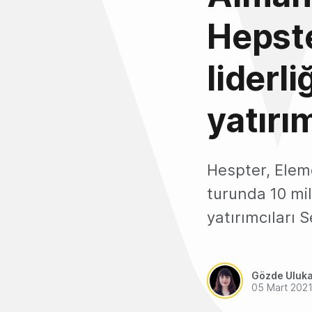
Hepste
liderl
yatırım
Hespter, Eleme
turunda 10 mil
yatırımcıları
Gözde Uluk
05 Mart 202