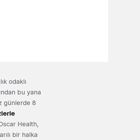
ık odaklı
şından bu yana
iz günlerde 8
zlerle
Oscar Health,
arılı bir halka