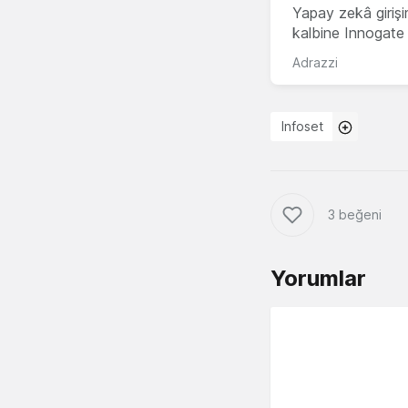
Yapay zekâ girişi
kalbine Innogate i
Adrazzi
Infoset
3 beğeni
Yorumlar