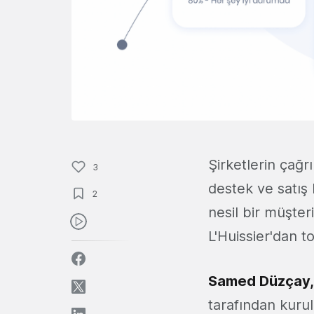
Şirketlerin çağr
3
destek ve satış 
2
nesil bir müşter
L'Huissier'dan t
Samed
Düzçay
tarafından kuru