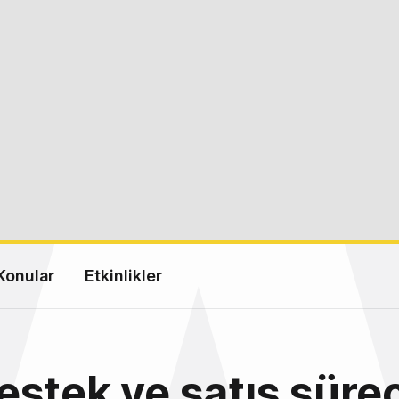
Konular
Etkinlikler
stek ve satış süreç