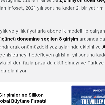
settiğimiz üzere Fransa'da
2,2 milyon dolar d
an Infoset, 2021 yılı sonuna kadar 2. bir yatırı
aylık ve yıllık fiyatlarla abonelik modeli ile çalışa
üncü dönemine seçilen 8 girişim
arasında da 
andırarak önümüzdeki yaz aylarında ekibini ve
A
genişletmeyi hedefleyen girişim, yıl sonuna kad
rıyla birden fazla pazarda aktif olmayı ve Türkiy
 da planlıyor.
irişimlerine Silikon
lobal Büyüme Fırsatı!