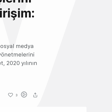
irişim:
 sosyal medya
 yönetmelerini
t, 2020 yılının
3