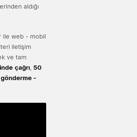
lerinden aldığı
r ile web - mobil
ri iletişim
tek ve tam
inde
çağrı
,
50
a gönderme -