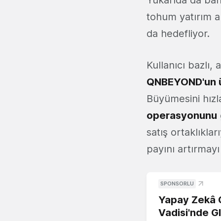
Yukarıda da bah
tohum yatırım al
da hedefliyor.
Kullanıcı bazlı, 
QNBEYOND'un üç
Büyümesini hızl
operasyonunu
satış ortaklıkla
payını artırmayı
SPONSORLU
Yapay Zekâ G
Vadisi'nde G