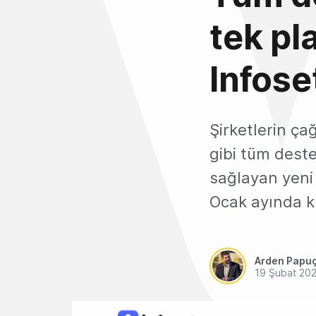
tek pl
Infose
Şirketlerin ça
gibi tüm deste
sağlayan yeni 
Ocak ayında k
Arden Papu
19 Şubat 20