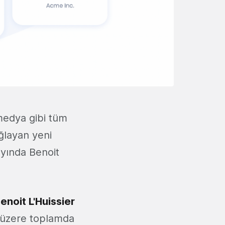
 medya gibi tüm
ağlayan yeni
ayında Benoit
enoit L'Huissier
k üzere toplamda