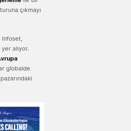
eğerleme
ile bir
m turuna çıkmayı
n Infoset,
yer alıyor.
vrupa
ar globalde
e pazarındaki