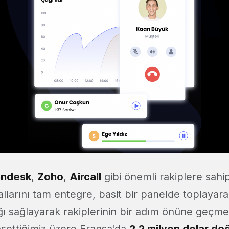
ndesk
,
Zoho
,
Aircall
gibi önemli rakiplere sahip
allarını tam entegre, basit bir panelde toplayar
ğı sağlayarak rakiplerinin bir adım önüne geçmey