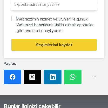
Webrazzi'nin hizmet ve ürünleri ile günlük
Webrazzi haberlerine ilişkin olarak epostalar
göndermesini onaylıyorum.
Seçimlerimi kaydet
Paylaş
Bunlar ilginizi çekebilir