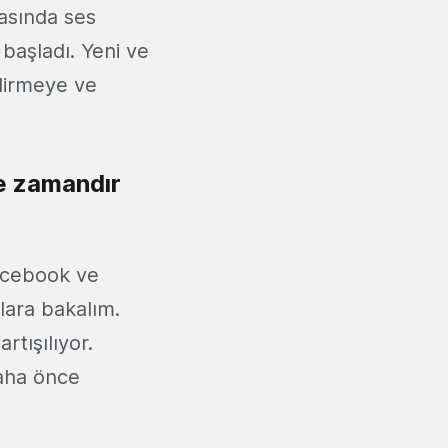
rasında ses
 başladı. Yeni ve
ndirmeye ve
ne zamandır
Facebook ve
lara bakalım.
rtışılıyor.
daha önce