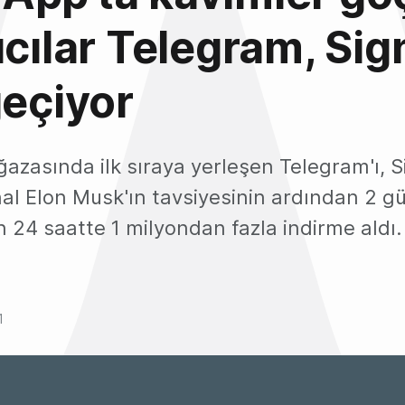
ıcılar Telegram, Sig
geçiyor
zasında ilk sıraya yerleşen Telegram'ı, S
gnal Elon Musk'ın tavsiyesinin ardından 2 g
on 24 saatte 1 milyondan fazla indirme aldı.
1