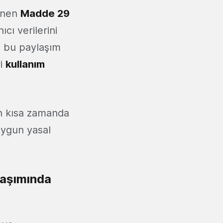
linen
Madde 29
cı verilerini
 bu paylaşım
ri
kullanım
en kısa zamanda
 uygun yasal
laşımında