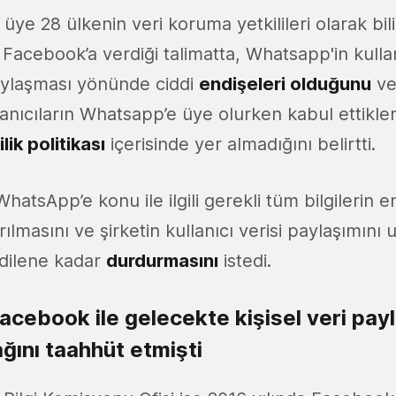
e üye 28 ülkenin veri koruma yetkilileri olarak bi
 Facebook’a verdiği talimatta, Whatsapp'in kullanı
aylaşması yönünde ciddi
endişeleri olduğunu
ve
llanıcıların Whatsapp’e üye olurken kabul ettikle
ilik politikası
içerisinde yer almadığını belirtti.
atsApp’e konu ile ilgili gerekli tüm bilgilerin 
rılmasını ve şirketin kullanıcı verisi paylaşımını
dilene kadar
durdurmasını
istedi.
cebook ile gelecekte kişisel veri pay
ını taahhüt etmişti