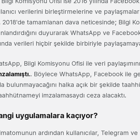
ın Bilgi Komisyonu Ofisi ise 2016 yılında Facebook
anıcı verilerini birleştirmelerine ve paylaşmaları
. 2018'de tamamlanan dava neticesinde; Bilgi Ko
nlandırdığını duyurarak WhatsApp ve Facebook
şında verileri hiçbir şekilde birbiriyle paylaşama
App, Bilgi Komisyonu Ofisi ile veri paylaşımın
zalamıştı.
. Böylece WhatsApp, Facebook ile gel
da bulunmayacağını halka açık bir şekilde taahhü
taahhütnameyi imzalamasaydı ceza alacaktı.
 hangi uygulamalara kaçıyor?
imatomunun ardından kullanıcılar, Telegram ve 