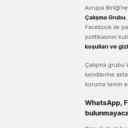
Avrupa Birliği’n
Çalışma Grubu
,
Facebook ile p
politikasının ku
koşulları ve gizl
Çalışma grubu Wh
kendilerine akta
koruma temin e
WhatsApp, Fa
bulunmayacağ