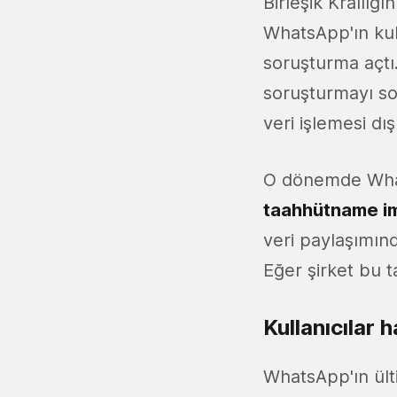
Birleşik Krallığ
WhatsApp'ın kull
soruşturma açtı
soruşturmayı so
veri işlemesi dı
O dönemde Whats
taahhütname im
veri paylaşımın
Eğer şirket bu 
Kullanıcılar
WhatsApp'ın ült