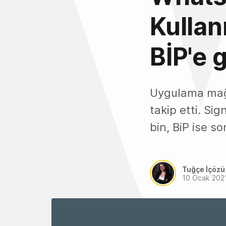
Kullan
BİP'e 
Uygulama mağa
takip etti. Si
bin, BiP ise s
Tuğçe İçözü
10 Ocak 202