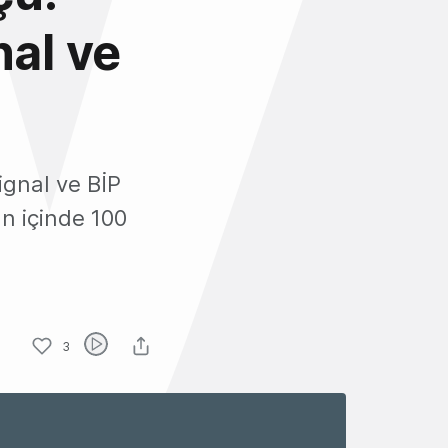
nal ve
ignal ve BİP
ün içinde 100
3