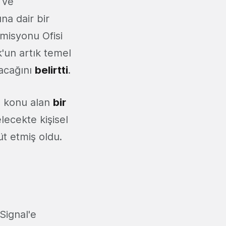
 ve
na dair bir
misyonu Ofisi
'un artık temel
yacağını
belirtti
.
ı konu alan
bir
ecekte kişisel
t etmiş oldu.
Signal'e