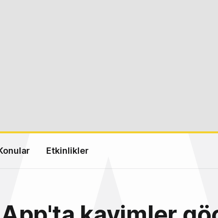
Konular
Etkinlikler
App'ta kavimler gö