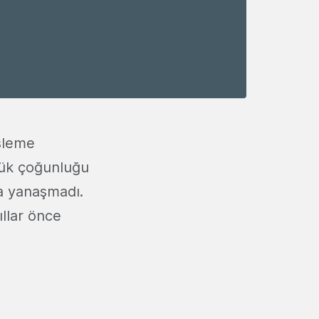
işleme
üyük çoğunluğu
ya yanaşmadı.
ıllar önce