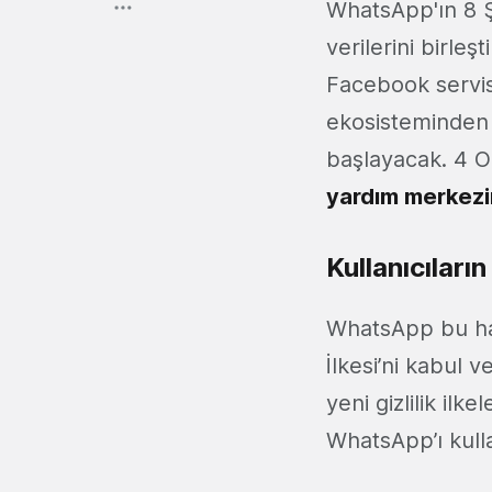
WhatsApp'ın 8 Ş
verilerini birleş
Facebook servis
ekosisteminden 
başlayacak. 4 Oc
yardım merkez
Kullanıcıları
WhatsApp bu haft
İlkesi’ni kabul 
yeni gizlilik ilk
WhatsApp’ı kull