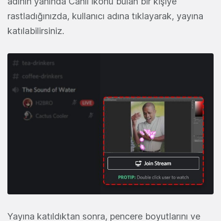
adının yanında Canlı ikonu bulan bir kişiye
rastladığınızda, kullanıcı adına tıklayarak, yayına
katılabilirsiniz.
Yayına katıldıktan sonra, pencere boyutlarını ve