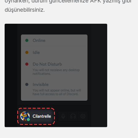
oynarken, durum güncellemenize AFK yazmış gibi
düşünebilirsiniz.