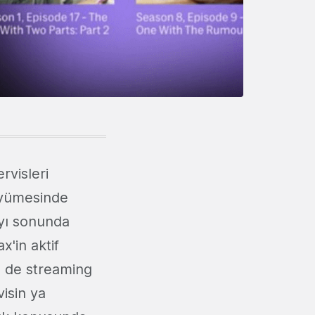
rvisleri
üyümesinde
ayı sonunda
'in aktif
in de streaming
visin ya