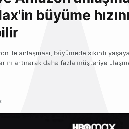
x'in büyüme hızın
ilir
on ile anlaşması, büyümede sıkıntı yaşay
ılarını artırarak daha fazla müşteriye ulaşm
20