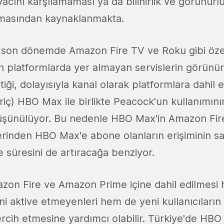
iyacını karşılamaması ya da bilinirlik ve görünü
lmasından kaynaklanmakta.
e son dönemde Amazon Fire TV ve Roku gibi öze
n platformlarda yer almayan servislerin görünür
iği, dolayısıyla kanal olarak platformlara dahil
iç) HBO Max ile birlikte Peacock'un kullanımını
düşünülüyor. Bu nedenle HBO Max'in Amazon Fir
rinden HBO Max'e abone olanların erişiminin s
e süresini de artıracağa benziyor.
zon Fire ve Amazon Prime içine dahil edilmes
i aktive etmeyenleri hem de yeni kullanıcıların iç
rcih etmesine yardımcı olabilir. Türkiye'de HBO 