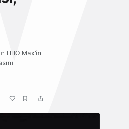
ı
an HBO Max'in
asını