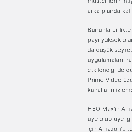
müşterilerin iht
arka planda ka
Bununla birlikt
payı yüksek ola
da düşük seyrett
uygulamaları har
etkilendiği de 
Prime Video üze
kanalların izlem
HBO Max'in Ama
üye olup üyeliğin
için Amazon'u te