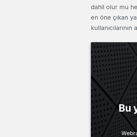
dahil olur mu h
en öne çıkan y
kullanıcılarının
Bu 
Webraz