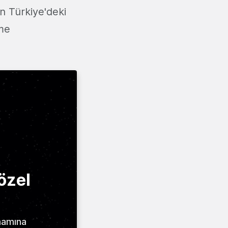
n Türkiye'deki
me
özel
amamına