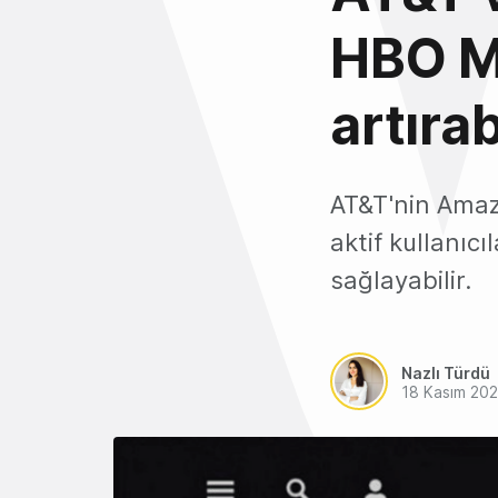
HBO Ma
artırab
AT&T'nin Amaz
aktif kullanıc
sağlayabilir.
Nazlı Türdü
18 Kasım 20