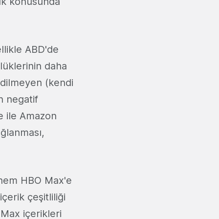
rlük konusunda
llikle ABD'de
lüklerinin daha
 edilmeyen (kendi
n negatif
e ile Amazon
ağlanması,
i hem HBO Max'e
erik çeşitliliği
Max içerikleri