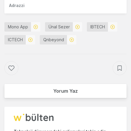
Adrazzi
Mono App
Ünal Sezer
IBTECH
ICTECH
Qnbeyond
Yorum Yaz