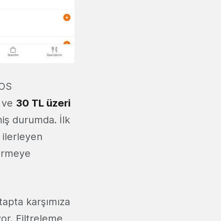
iOS
i ve
30 TL üzeri
iş durumda. İlk
 ilerleyen
ermeye
etapta karşımıza
or. Filtreleme