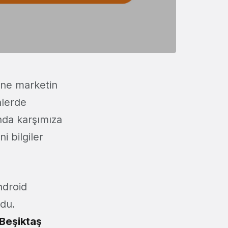
ine marketin
nlerde
nda karşımıza
i bilgiler
ndroid
ldu.
Beşiktaş