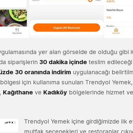
ygulamasında yer alan görselde de olduğu gibi 
a siparişlerin
30 dakika içinde
teslim edileceğ
 yüzde 30 oranında indirim
uygulanacağı belirtilm
 bölgesi için kullanıma sunulan Trendyol Yemek,
,
Kağıthane
ve
Kadıköy
bölgelerinde hizmet v
Trendyol Yemek içine girdiğimizde ilk 
mutfak seçenekleri ve restoranlar çıkıy