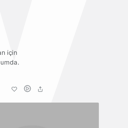
n için
urumda.