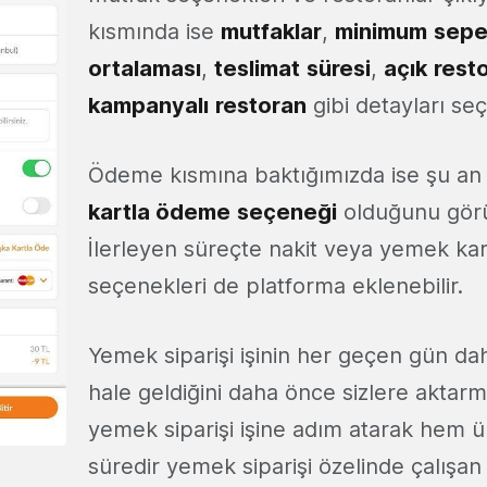
kısmında ise
mutfaklar
,
minimum
sepe
ortalaması
,
teslimat
süresi
,
açık
rest
kampanyalı
restoran
gibi detayları se
Ödeme kısmına baktığımızda ise şu an 
kartla ödeme
seçeneği
olduğunu gör
İlerleyen süreçte nakit veya yemek kar
seçenekleri de platforma eklenebilir.
Yemek siparişi işinin her geçen gün da
hale geldiğini daha önce sizlere aktarm
yemek siparişi işine adım atarak hem 
süredir yemek siparişi özelinde çalışan