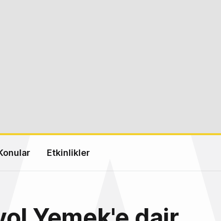
Konular
Etkinlikler
ol Yemek'e dair