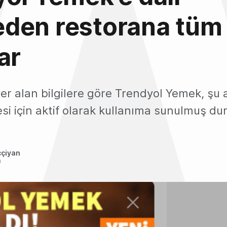
den restorana tüm
ar
r alan bilgilere göre Trendyol Yemek, şu a
si için aktif olarak kullanıma sunulmuş d
ççiyan
0