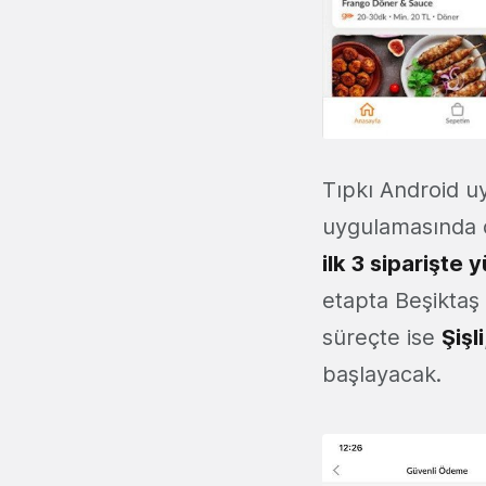
Tıpkı Android u
uygulamasında d
ilk 3 siparişte
etapta Beşiktaş
süreçte ise
Şişli
başlayacak.