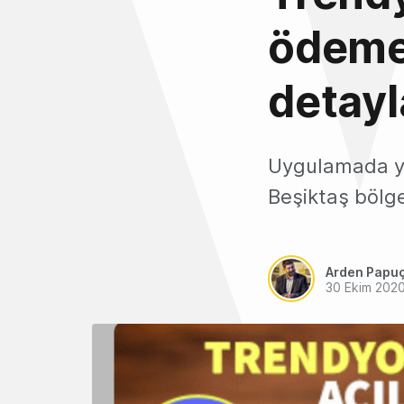
ödeme
detayl
Uygulamada ye
Beşiktaş bölge
Arden Papu
30 Ekim 202