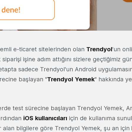
emli e-ticaret sitelerinden olan
Trendyol
'un onl
iparişi işine adım attığını sizlere geçtiğimiz gü
k etapta sadece Trendyol'un Android uygulaması
recine başlayan "
Trendyol
Yemek
" hakkında yen
erde test sürecine başlayan Trendyol Yemek, A
 ardından
iOS
kullanıcıları
için de kullanıma sunu
alan bilgilere göre Trendyol Yemek, şu an için