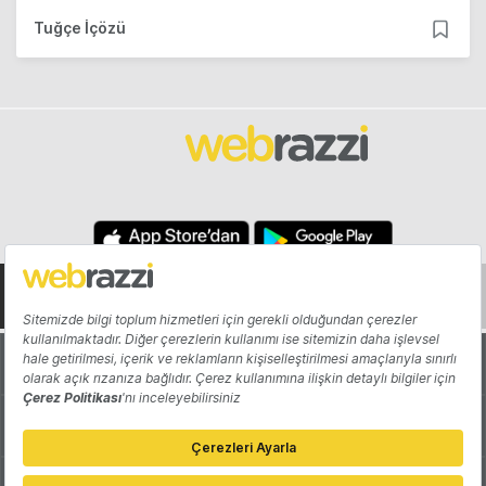
Tuğçe İçözü
Hakkında
Yazarlar
Katkıda Bulun
Reklam