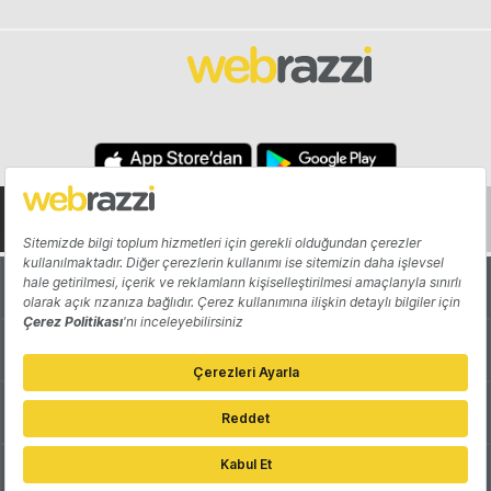
Hakkında
Yazarlar
Katkıda Bulun
Reklam
Girişiminizi Tanıtın
İletişim
Çerez Tercihleri
Gizlilik Politikası