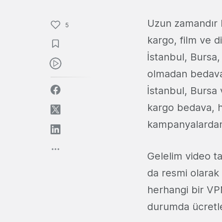
Uzun zamandır 
5
kargo, film ve d
İstanbul, Bursa,
olmadan bedava 
İstanbul, Bursa 
kargo bedava, h
kampanyalardan 
Gelelim video ta
da resmi olarak
herhangi bir VP
durumda ücretle