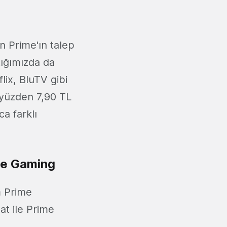
 Prime'ın talep
tığımızda da
ix, BluTV gibi
 yüzden 7,90 TL
a farklı
me Gaming
m Prime
at ile Prime