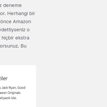
iz deneme
or. Herhangi bir
ha önce Amazon
ydettiyseniz o
 hiçbir ekstra
yorsunuz. Bu