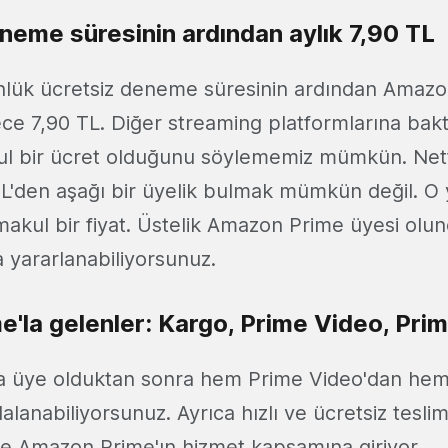
neme süresinin ardından aylık 7,90 TL
lük ücretsiz deneme süresinin ardından Amazon
ece 7,90 TL. Diğer streaming platformlarına bak
 bir ücret olduğunu söylememiz mümkün. Netfl
TL'den aşağı bir üyelik bulmak mümkün değil. O
akul bir fiyat. Üstelik Amazon Prime üyesi olunc
 yararlanabiliyorsunuz.
'la gelenler: Kargo, Prime Video, Pri
'a üye olduktan sonra hem Prime Video'dan he
lanabiliyorsunuz. Ayrıca hızlı ve ücretsiz teslim
de Amazon Prime'ın hizmet kapsamına giriyor.