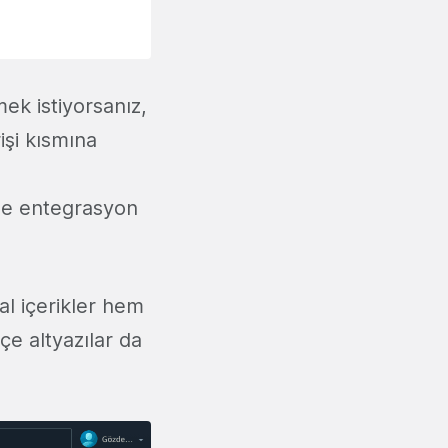
ek istiyorsanız,
şi kısmına
zde entegrasyon
al içerikler hem
çe altyazılar da