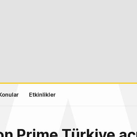
Konular
Etkinlikler
 Prime Türkiye açı