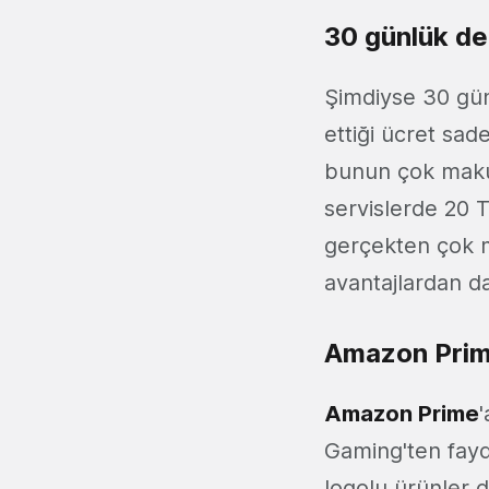
30 günlük de
Şimdiyse 30 gün
ettiği ücret sad
bunun çok makul
servislerde 20 
gerçekten çok m
avantajlardan da
Amazon Prime
Amazon Prime
Gaming'ten fayda
logolu ürünler 