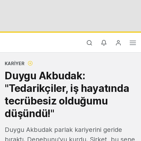
KARIYER
Duygu Akbudak:
"Tedarikçiler, iş hayatında
tecrübesiz olduğumu
düşündü!"
Duygu Akbudak parlak kariyerini geride
bıraktı. Denebunu'yu kurdu. Şirket, bu sene