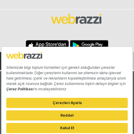
Hakkında
Yazarlar
Katkıda Bulun
Reklam
Girişiminizi Tanıtın
İletişim
Çerez Tercihleri
Gizlilik Politikası