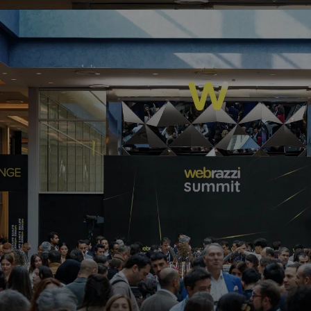
iPhone'a YouTube'u arka planda çalma
özelliği iOS 14'le geldi
Arden Papuççiyan