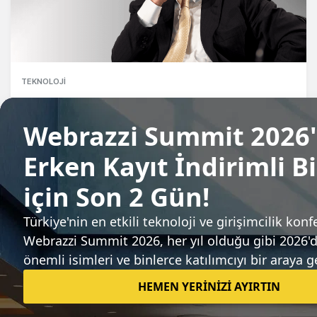
TEKNOLOJI
Google'ın eski CEO'su Eric Schmidt,
Relativity Space'in başına geçti
Gözde Ulukan
Sıradaki haber