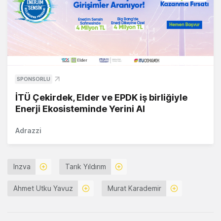
SPONSORLU
İTÜ Çekirdek, Elder ve EPDK iş birliğiyle
Enerji Ekosisteminde Yerini Al
Adrazzi
Inzva
Tarık Yıldırım
Ahmet Utku Yavuz
Murat Karademir