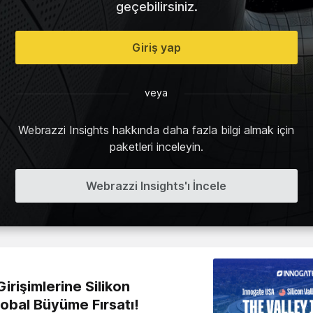
geçebilirsiniz.
Giriş yap
veya
Webrazzi Insights hakkında daha fazla bilgi almak için
paketleri inceleyin.
Webrazzi Insights'ı İncele
irişimlerine Silikon
lobal Büyüme Fırsatı!