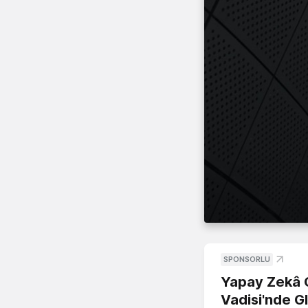
SPONSORLU
Yapay Zekâ G
Vadisi'nde G