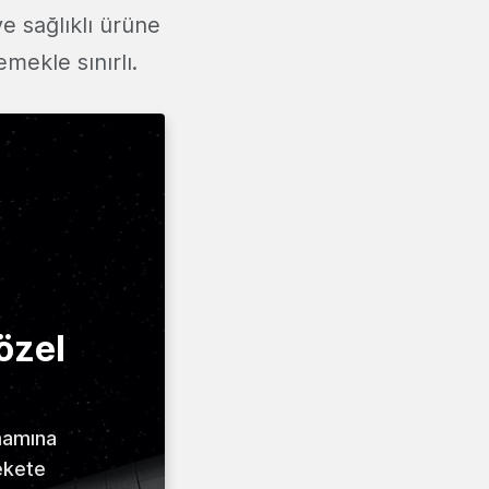
ve sağlıklı ürüne
mekle sınırlı.
özel
amamına
ekete