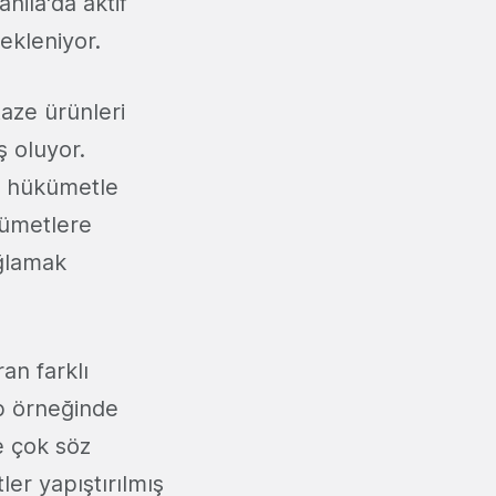
nila'da aktif
bekleniyor.
taze ürünleri
ş oluyor.
da hükümetle
kümetlere
ağlamak
ran farklı
ab örneğinde
e çok söz
ler yapıştırılmış