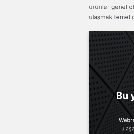
ürünler genel ol
ulaşmak temel g
Bu 
Webraz
ulaş