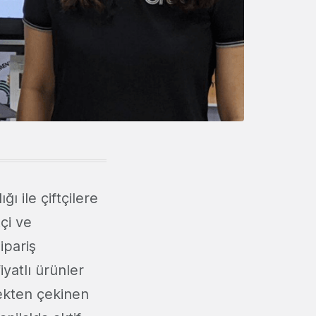
ı ile çiftçilere
tçi ve
ipariş
fiyatlı ürünler
mekten çekinen