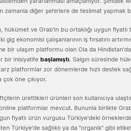
sistemden yararlanması amaçlanıyor. Şimdilik Ma
in zamanla diğer şehirlere de teslimat yapmak 
ı, hükümet ve Grab'in bu ortaklığı uygun fiyatlı 
i gig ekonomisi çalışanlarının iş fırsatını artırmı
ine bir ulaşım platformu olan Ola da Hindistan'
 bir inisiyatife
başlamıştı
. Salgın süresinde hü
tarz platformlar zor dönemlerde hızlı destek s
 çok öne çıkıyor.
tçilerin ürettikleri ürünleri son kullanıcıya ulaştı
 online platformlar mevcut. Bununla birlikte Gr
n fiyatlı ürün vurgusu Türkiye'deki örneklerd
ten Türkiye'de sağlıklı ya da "organik" gibi etiket