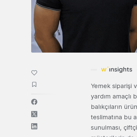
Yemek siparişi v
yardım amaçlı bir
balıkçıların ürü
teslimatına bu 
sunulması, çiftç