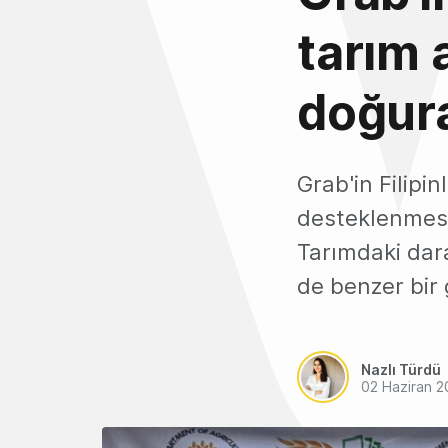
tarım 
doğura
Grab'in Filipinl
desteklenmesin
Tarımdaki dar
de benzer bir g
Nazlı Türdü
02 Haziran 