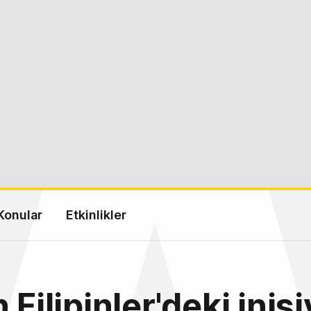
Konular
Etkinlikler
 Filipinler'deki inisi