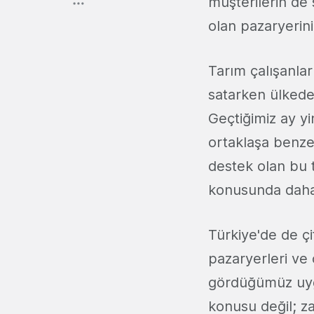
müşterilerin de 
olan pazaryerin
Tarım çalışanlar
satarken ülkedek
Geçtiğimiz ay y
ortaklaşa benzer
destek olan bu 
konusunda daha
Türkiye'de de çif
pazaryerleri ve
gördüğümüz uygu
konusu değil; za