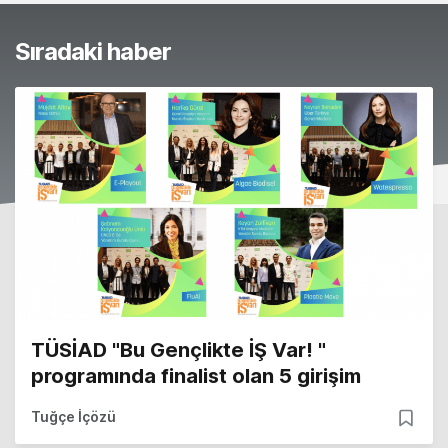
Sıradaki haber
TÜSİAD "Bu Gençlikte İŞ Var! "
programında finalist olan 5 girişim
Tuğçe İçözü