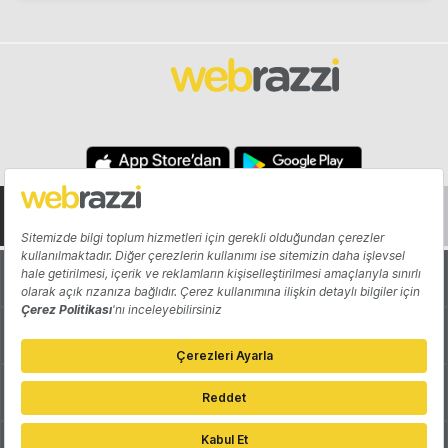
Hakkında
Yazarlar
Katkıda Bulun
Reklam
Girişiminizi Tanıtın
İletişim