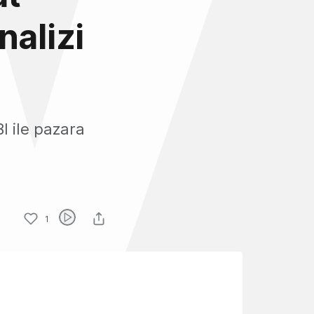
nalizi
BI ile pazara
1