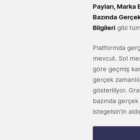
Payları, Marka
Bazında Gerçek
Bilgileri
gibi tüm
Platformda gerçe
mevcut. Sol me
göre geçmiş ka
gerçek zamanlıla
gösteriliyor. Gr
bazında gerçek 
istegelsin'in al