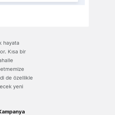
ak hayata
or. Kısa bir
ahalle
ip etmemize
mdi de özellikle
kecek yeni
 Kampanya