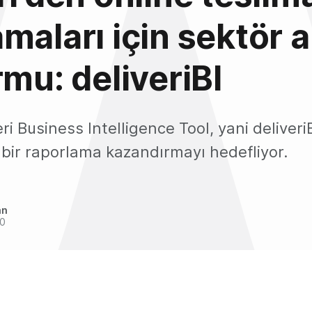
maları için sektör a
rmu: deliveriBI
eri Business Intelligence Tool, yani deliveri
 bir raporlama kazandırmayı hedefliyor.
an
20