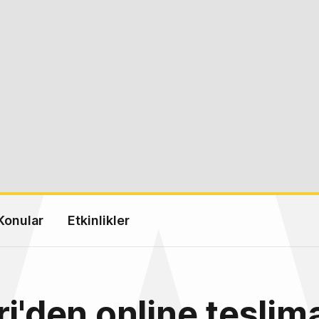
Konular
Etkinlikler
ri'den online teslim