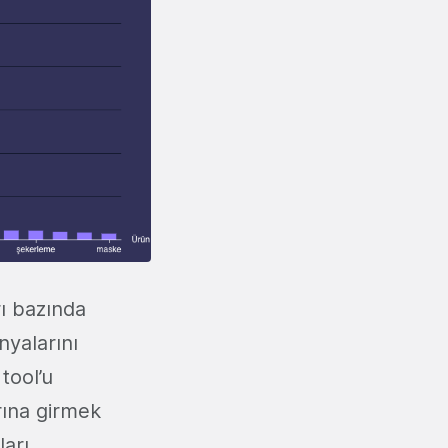
rı bazında
nyalarını
tool’u
rına girmek
ları