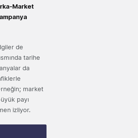
arka-Market
 Kampanya
lgiler de
smında tarihe
anyalar da
fiklerle
 Örneğin; market
büyük payı
en izliyor.