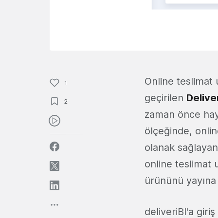
Online teslimat 
1
geçirilen
Delive
2
zaman önce haya
ölçeğinde, onlin
olanak sağlaya
online teslimat
ürününü yayına 
deliveriBI'a gir