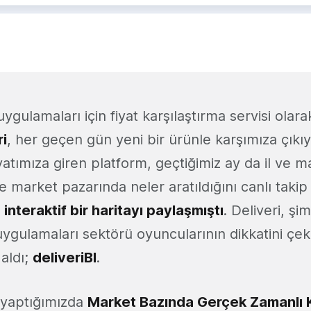
uygulamaları için fiyat karşılaştırma servisi olar
ri
, her geçen gün yeni bir ürünle karşımıza çıkıy
tımıza giren platform, geçtiğimiz ay da il ve m
e market pazarında neler aratıldığını canlı tak
n
interaktif bir haritayı paylaşmıştı
. Deliveri, şi
 uygulamaları sektörü oyuncularının dikkatini çe
aldı;
deliveriBI
.
iş yaptığımızda
Market Bazında Gerçek Zamanlı