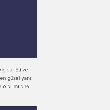
gida, Eti ve
 en güzel yanı
e o dilimi öne