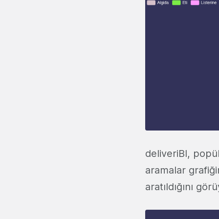
deliveriBI, popü
aramalar grafiğ
aratıldığını gör