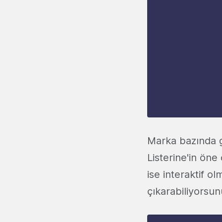
Marka bazında g
Listerine'in öne
ise interaktif ol
çıkarabiliyorsun