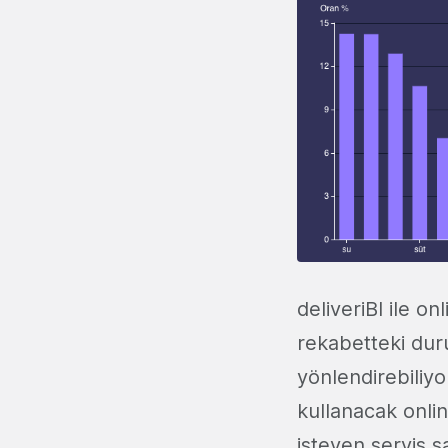
deliveriBI ile o
rekabetteki dur
yönlendirebiliyo
kullanacak onli
isteyen servis s