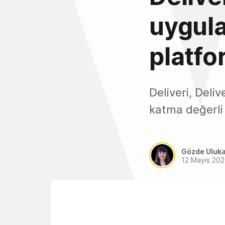
uygula
platfo
Deliveri, Deliv
katma değerli
Gözde Uluk
12 Mayıs 20