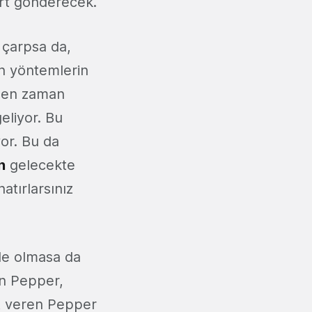
rt gönderecek.
 çarpsa da,
an yöntemlerin
azen zaman
liyor. Bu
yor. Bu da
n
gelecekte
atırlarsınız
ile olmasa da
en Pepper,
et veren Pepper