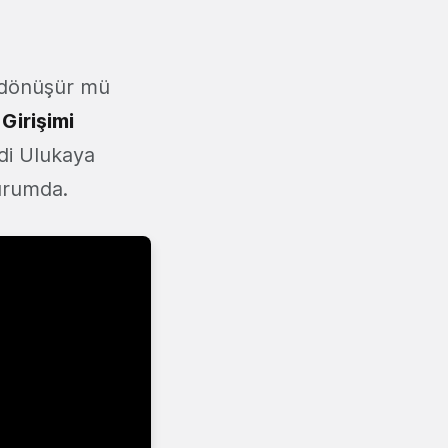
e dönüşür mü
Girişimi
di Ulukaya
urumda.