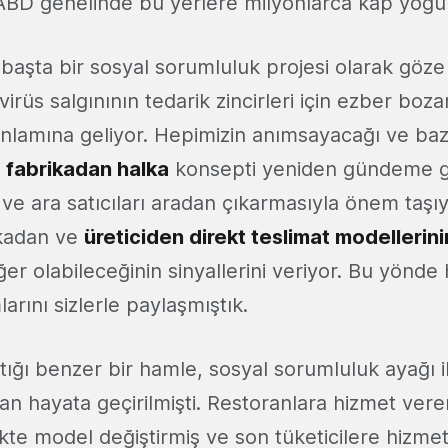
ABD genelinde bu yerlere milyonlarca kap yoğu
başta bir sosyal sorumluluk projesi olarak göze
rüs salgınının tedarik zincirleri için ezber boz
nlamına geliyor. Hepimizin anımsayacağı ve b
u
fabrikadan halka
konsepti yeniden gündeme ge
 ve ara satıcıları aradan çıkarmasıyla önem taşı
ikadan ve
üreticiden direkt teslimat modellerini
er olabileceğinin sinyallerini veriyor. Bu yönde h
larını sizlerle paylaşmıştık.
tığı benzer bir hamle, sosyal sorumluluk ayağı 
an hayata geçirilmişti. Restoranlara hizmet ver
likte model değiştirmiş ve son tüketicilere hizm