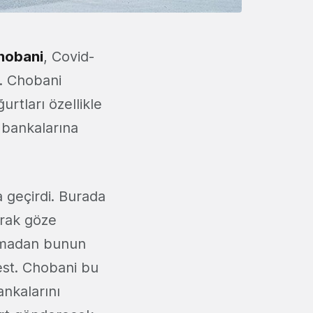
hobani
, Covid-
. Chobani
urtları özellikle
 bankalarına
 geçirdi. Burada
arak göze
 olmadan bunun
test. Chobani bu
nkalarını