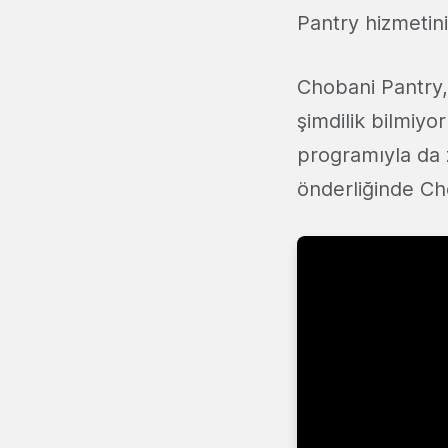
Pantry hizmetin
Chobani Pantry, 
şimdilik bilmiyo
programıyla da
önderliğinde Ch