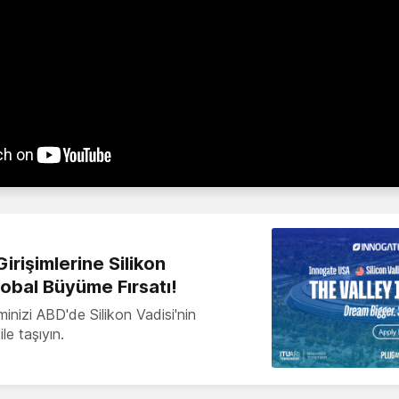
irişimlerine Silikon
lobal Büyüme Fırsatı!
minizi ABD'de Silikon Vadisi'nin
le taşıyın.