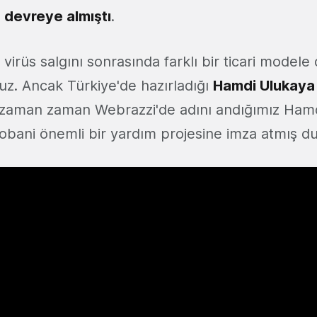
i
devreye almıştı
.
virüs salgını sonrasında farklı bir ticari model
ruz. Ancak Türkiye'de hazırladığı
Hamdi Ulukaya 
 zaman zaman Webrazzi'de adını andığımız Ham
obani önemli bir yardım projesine imza atmış d