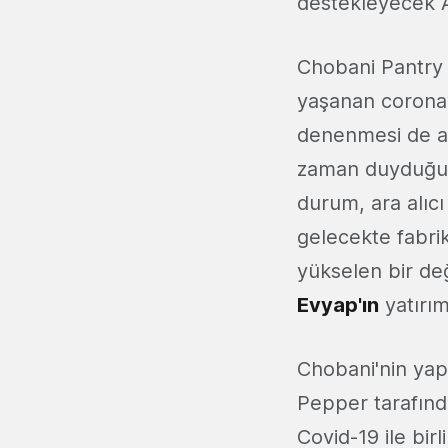
destekleyecek 
Chobani Pantry 
yaşanan coronavi
denenmesi de a
zaman duyduğ
durum, ara alıcı
gelecekte fabr
yükselen bir değ
Evyap'ın
yatırım
Chobani'nin yap
Pepper tarafınd
Covid-19 ile bir