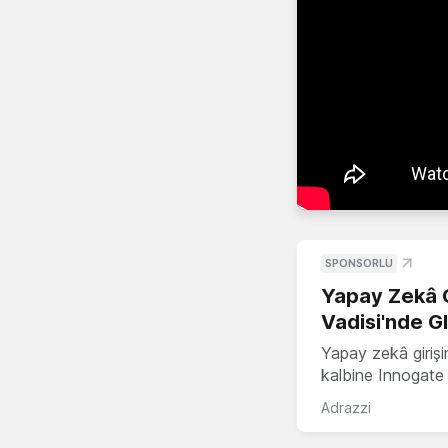
SPONSORLU
Yapay Zekâ G
Vadisi'nde G
Yapay zekâ girişi
kalbine Innogate i
Adrazzi