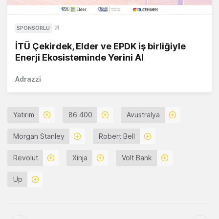
SPONSORLU
İTÜ Çekirdek, Elder ve EPDK iş birliğiyle
Enerji Ekosisteminde Yerini Al
Adrazzi
Yatırım
86 400
Avustralya
Morgan Stanley
Robert Bell
Revolut
Xinja
Volt Bank
Up