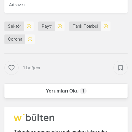
Adrazzi
Sektör
Paytr
Tarık Tombul
Corona
1 beğeni
Yorumları Oku
1
Teknoloji dünyasındaki gelişmeleri takip edin.