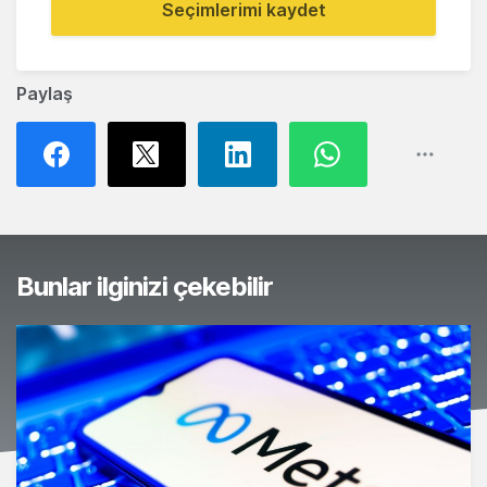
Seçimlerimi kaydet
Paylaş
Bunlar ilginizi çekebilir