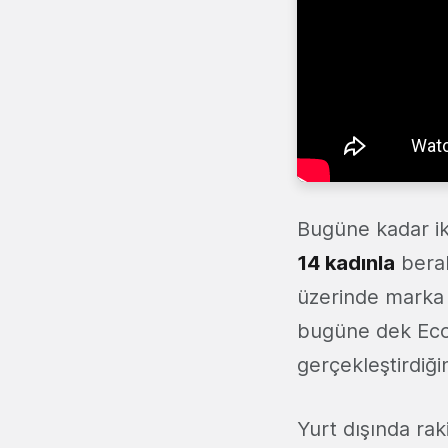
Bugüne kadar ik
14 kadınla
berab
üzerinde marka v
bugüne dek EcoD
gerçekleştirdiği
Yurt dışında rak