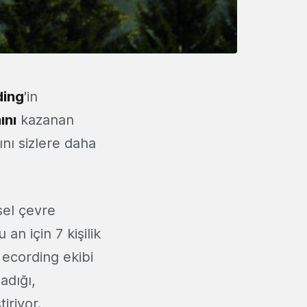
ding
'in
ını
kazanan
ını sizlere daha
sel çevre
an için 7 kişilik
 ecording ekibi
adığı,
iriyor.