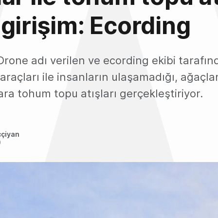
girişim: Ecording
rone adı verilen ve ecording ekibi tarafınd
araçları ile insanların ulaşamadığı, ağaçla
ra tohum topu atışları gerçekleştiriyor.
ççiyan
0