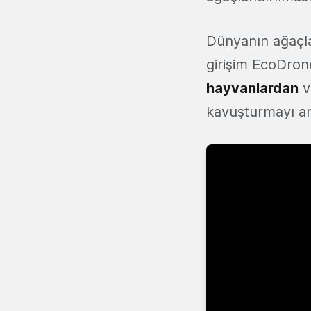
Dünyanın ağaçla
girişim EcoDron
hayvanlardan
v
kavuşturmayı am