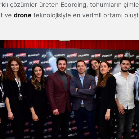
rklı çözümler üreten Ecording, tohumların çimle
et ve
drone
teknolojisiyle en verimli ortamı oluş