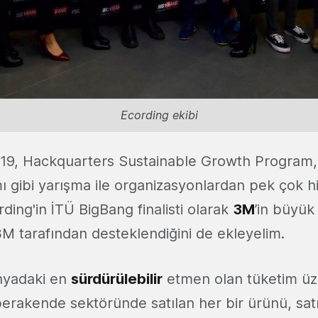
Ecording ekibi
019, Hackquarters Sustainable Growth Program,
 gibi yarışma ile organizasyonlardan pek çok h
ing'in İTÜ BigBang finalisti olarak
3M
’in büyük
3M tarafından desteklendiğini de ekleyelim.
nyadaki en
sürdürülebilir
etmen olan tüketim üz
erakende sektöründe satılan her bir ürünü, satı