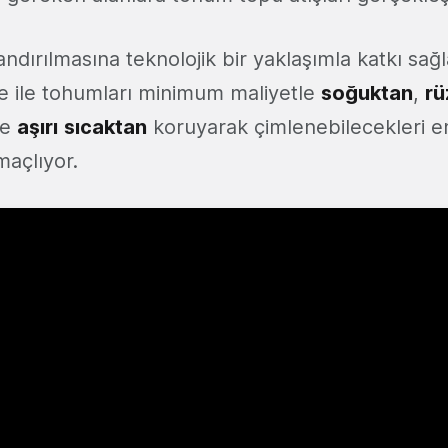
ndırılmasına teknolojik bir yaklaşımla katkı sağ
e ile tohumları minimum maliyetle
soğuktan
,
rü
e
aşırı
sıcaktan
koruyarak çimlenebilecekleri e
açlıyor.