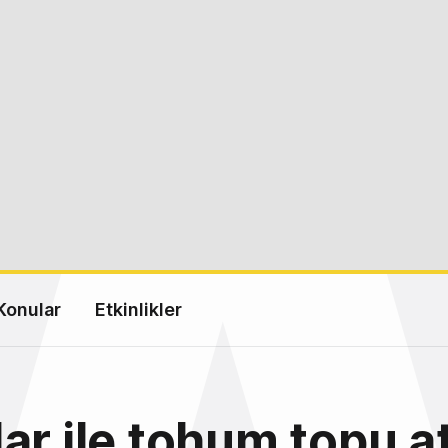
Konular
Etkinlikler
ar ile tohum topu at