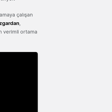
lamaya çalışan
zgardan
,
n verimli ortama