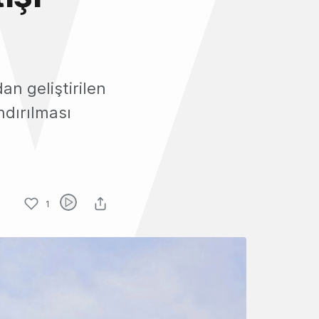
an geliştirilen
ndırılması
1