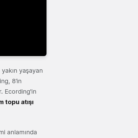
a yakın yaşayan
ng, 8’in
. Ecording'in
m topu atışı
imi anlamında