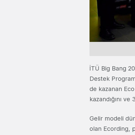
İTÜ Big Bang 2
Destek Programı
de kazanan Ecord
kazandığını ve 
Gelir modeli dü
olan Ecording, p