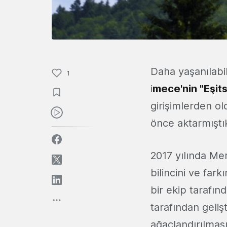
Daha yaşanılabil
1
i
mece'nin "Eşits
girişimlerden o
önce aktarmıştı
2017 yılında Me
bilincini ve fark
bir ekip tarafın
tarafından gelişt
ağaçlandırılması