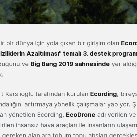
ir bir dünya için yola çıkan bir girişim olan
Ecor
izliklerin Azaltılması" temalı 3. destek program
lduğunu ve
Big Bang 2019 sahnesinde
yer aldığ
k.
rt Karslıoğlu tarafından kurulan
Ecording
, birey
ındalığını artırmaya yönelik çalışmalar yapıyor. Şu 
dan yönetilen Ecording,
EcoDrone
adı verilen ve
irilen insansız hava araçları ile insanların ulaşam
 gereken alanlara tohum topu atışları gerçekleşt