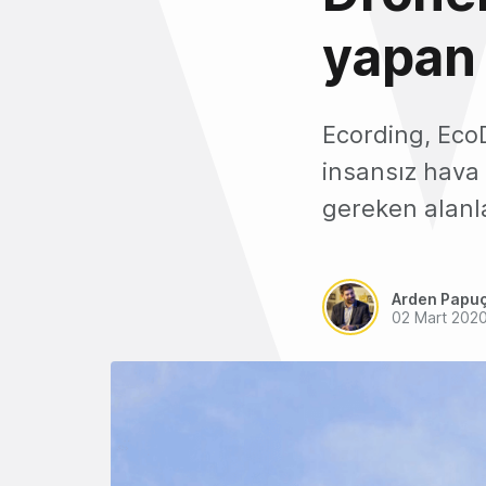
yapan 
Ecording, EcoD
insansız hava 
gereken alanla
Arden Papu
02 Mart 202