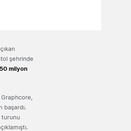
 çıkan
stol şehrinde
50 milyon
n Graphcore,
ı başardı.
m turunu
çıklamıştı.