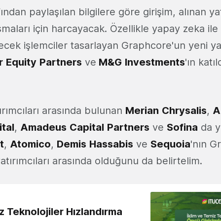
ndan paylaşılan bilgilere göre girişim, alınan ya
ışmaları için harcayacak. Özellikle yapay zeka ile
lecek işlemciler tasarlayan Graphcore'un yeni y
r
Equity
Partners
ve
M&G
Investments
'ın katıl
tırımcıları arasında bulunan
Merian
Chrysalis
,
A
tal
,
Amadeus
Capital
Partners
ve
Sofina
da ya
t
,
Atomico
,
Demis
Hassabis
ve
Sequoia
'nın G
 yatırımcıları arasında olduğunu da belirtelim.
z Teknolojiler Hızlandırma