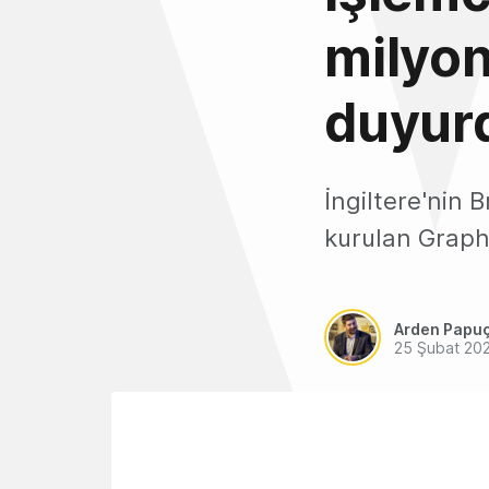
milyon
duyur
İngiltere'nin 
kurulan Graphc
Arden Papu
25 Şubat 20