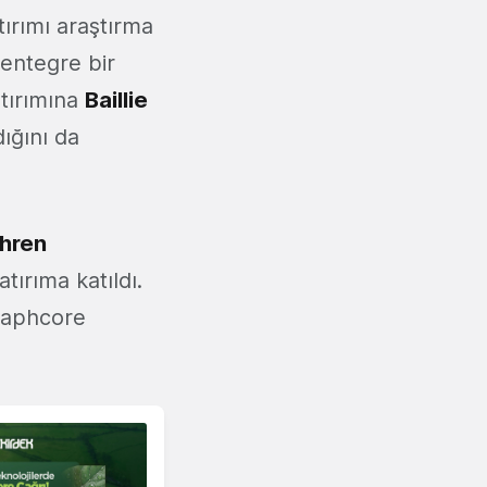
tırımı araştırma
 entegre bir
atırımına
Baillie
dığını da
hren
tırıma katıldı.
raphcore