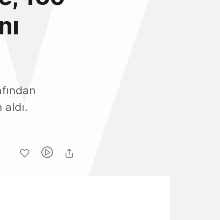
nı
rafından
 aldı.