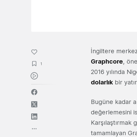
İngiltere merkez
Graphcore
, öne
1
2016 yılında Ni
dolarlık
bir yatır
Bugüne kadar al
değerlemesini i
Karşılaştırmak g
tamamlayan Gra