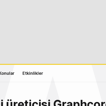
Konular
Etkinlikler
i üreticisi Graphcor