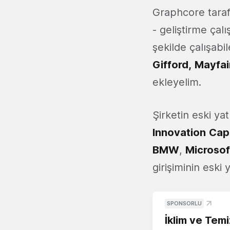
Graphcore tarafı
- geliştirme çal
şekilde çalışabi
Gifford,
Mayfai
ekleyelim.
Şirketin eski ya
Innovation
Capi
BMW
,
Microsof
girişiminin eski
SPONSORLU
İklim ve Temi