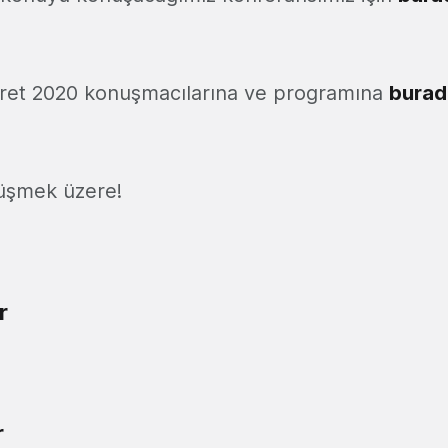
aret 2020 konuşmacılarına ve programına
burad
rüşmek üzere!
r
r