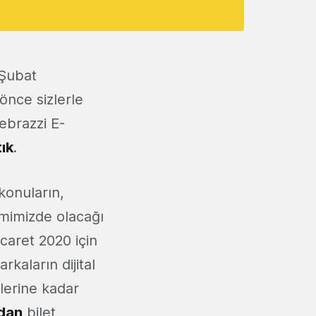
 Şubat
önce sizlerle
ebrazzi E-
ık
.
konuların,
emimizde olacağı
caret 2020 için
kaların dijital
lerine kadar
dan
bilet