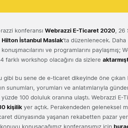
brazzi konferansı
Webrazzi E-Ticaret 2020
, 26
ü
Hilton İstanbul Maslak
'ta düzenlenecek. Daha 
 konuşmacılarını ve programlarını paylaşmış; W
 4 farklı workshop olacağını da sizlere
aktarmışt
 gibi bu sene de e-ticaret dikeyinde öne çıkan 
ın sunumları, yorumları ve anlatımlarıyla günd
 yüzde 100 doluluk oranına ulaştı. Webrazzi E-Ti
0 kişilik
yer açtık. Perakendeden geleneksel mar
icaret dünyasında yaşanan rekabetten pazar yer
 konuyu konuşacağımız konferansımız için
bura