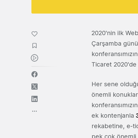
2020'nin ilk We
Çarşamba gün
konferansımızın
Ticaret 2020'de
Her sene olduğu
önemli konuklar
konferansımızın
ek kontenjanla
3
rekabetine, e-t
pek çok önemli