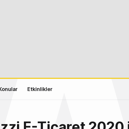
Konular
Etkinlikler
zi E-Ticaret 2020 i