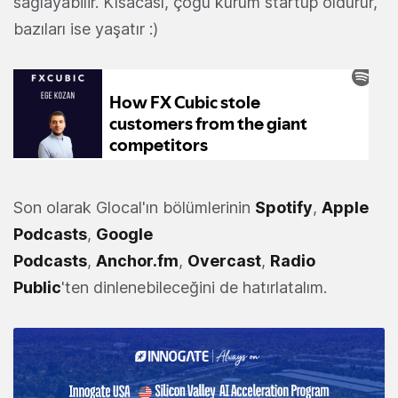
sağlayabilir. Kısacası,
çoğu
kurum startup öldürür,
bazıları ise yaşatır :)
Son olarak Glocal'ın bölümlerinin
Spotify
,
Apple
Podcasts
,
Google
Podcasts
,
Anchor.fm
,
Overcast
,
Radio
Public
'ten dinlenebileceğini de hatırlatalım.