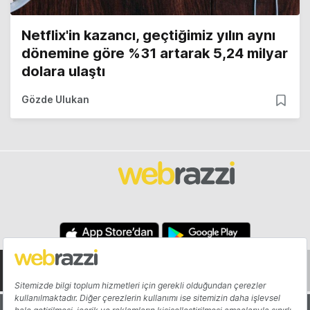
Netflix'in kazancı, geçtiğimiz yılın aynı
dönemine göre %31 artarak 5,24 milyar
dolara ulaştı
Gözde Ulukan