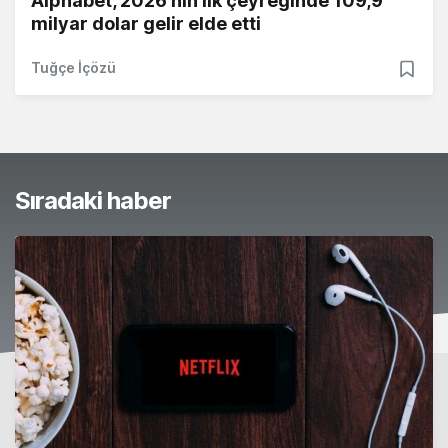
Alphabet, 2026'nın ilk çeyreğinde 109,9
milyar dolar gelir elde etti
Tuğçe İçözü
Sıradaki haber