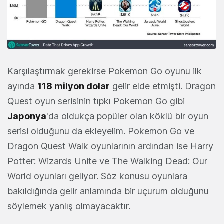
Karşılaştırmak gerekirse Pokemon Go oyunu ilk
ayında
118 milyon dolar
gelir elde etmişti. Dragon
Quest oyun serisinin tıpkı Pokemon Go gibi
Japonya
'da oldukça popüler olan köklü bir oyun
serisi olduğunu da ekleyelim. Pokemon Go ve
Dragon Quest Walk oyunlarının ardından ise Harry
Potter: Wizards Unite ve The Walking Dead: Our
World oyunları geliyor. Söz konusu oyunlara
bakıldığında gelir anlamında bir uçurum olduğunu
söylemek yanlış olmayacaktır.