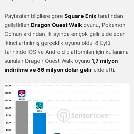
Paylaşılan bilgilere göre
Square
Enix
tarafından
geliştirilen
Dragon Quest Walk
oyunu, Pokemon
Go'nun ardından ilk ayında en çok gelir elde eden
ikinci artırılmış gerçeklik oyunu oldu. 8 Eylül
tarihinde iOS ve Android platformları için kullanıma
sunulan Dragon Quest Walk oyunu
1,7 milyon
indirilme ve 86 milyon dolar gelir
elde etti.