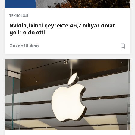
TEKNOLOJI
Nvidia, ikinci çeyrekte 46,7 milyar dolar
gelir elde etti
Gözde Ulukan