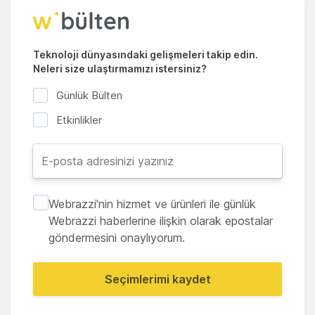
Teknoloji dünyasındaki gelişmeleri takip edin.
Neleri size ulaştırmamızı istersiniz?
Günlük Bülten
Etkinlikler
Webrazzi'nin hizmet ve ürünleri ile günlük
Webrazzi haberlerine ilişkin olarak epostalar
göndermesini onaylıyorum.
Seçimlerimi kaydet