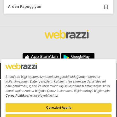
Arden Papuççiyan
Hakkında
Yazarlar
Katkıda Bulun
Reklam