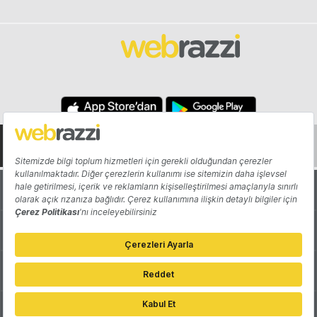
Hakkında
Yazarlar
Katkıda Bulun
Reklam
Girişiminizi Tanıtın
İletişim
Çerez Tercihleri
Gizlilik Politikası