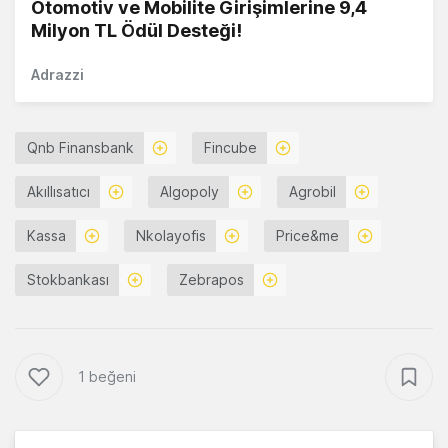
Otomotiv ve Mobilite Girişimlerine 9,4
Milyon TL Ödül Desteği!
Adrazzi
Qnb Finansbank
Fincube
Akıllısatıcı
Algopoly
Agrobil
Kassa
Nkolayofis
Price&me
Stokbankası
Zebrapos
1 beğeni