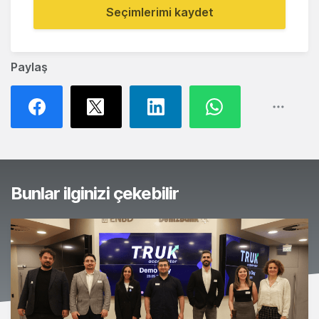
Seçimlerimi kaydet
Paylaş
Bunlar ilginizi çekebilir