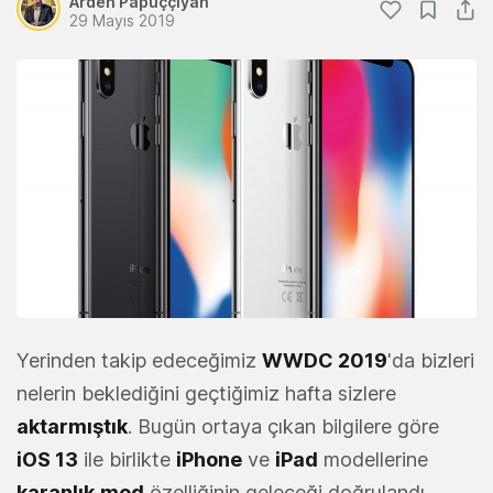
Arden Papuççiyan
29 Mayıs 2019
Yerinden takip edeceğimiz
WWDC 2019
'da bizleri
nelerin beklediğini geçtiğimiz hafta sizlere
aktarmıştık
. Bugün ortaya çıkan bilgilere göre
iOS 13
ile birlikte
iPhone
ve
iPad
modellerine
karanlık
mod
özelliğinin geleceği doğrulandı.