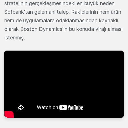
stratejinin gerçekleşmesindeki en büyük neden
Sofbank'tan gelen ani talep. Rakiplerinin hem ürün
hem de uygulamalara odaklanmasından kaynaklı
olarak Boston Dynamics'in bu konuda virajı alması
istenmiş.