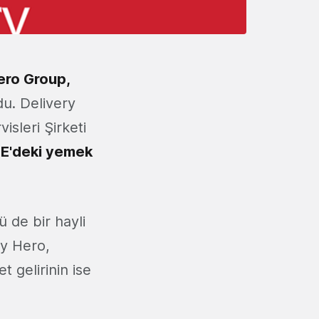
ero Group,
du. Delivery
isleri Şirketi
E'deki yemek
 de bir hayli
ry Hero,
t gelirinin ise