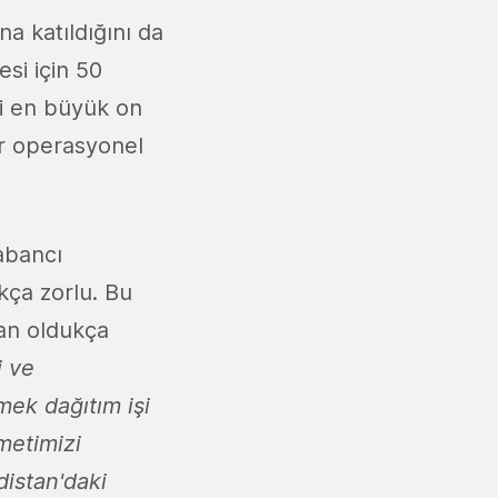
 katıldığını da
si için 50
ki en büyük on
ir operasyonel
abancı
kça zorlu. Bu
an oldukça
i ve
mek dağıtım işi
zmetimizi
distan'daki