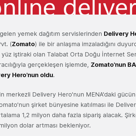
gelen yemek dağıtım servislerinden
Delivery H
t. (
Zomato
) ile bir anlaşma imzaladığını duyur
üz iştiraki olan Talabat Orta Doğu İnternet Serv
aracılığıyla gerçekleşen işlemde,
Zomato'nun BA
ivery Hero'nun oldu
.
lin merkezli Delivery Hero'nun MENA'daki gücünü
Zomato'nun şirket bünyesine katılması ile Delive
talama 1,2 milyon daha fazla sipariş alacak. Şirke
 milyon dolar artması bekleniyor.