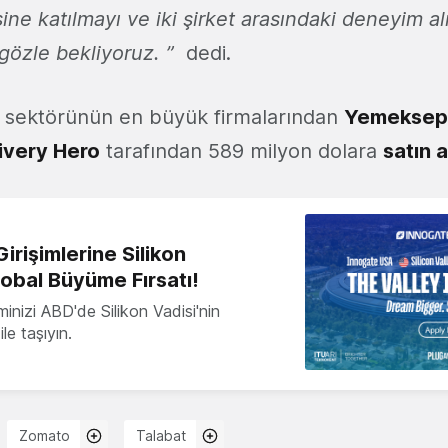
e katılmayı ve iki şirket arasındaki deneyim alı
 gözle bekliyoruz. ”
dedi.
t sektörünün en büyük firmalarından
Yemeksep
ivery Hero
tarafından 589 milyon dolara
satın a
irişimlerine Silikon
lobal Büyüme Fırsatı!
minizi ABD'de Silikon Vadisi'nin
le taşıyın.
Zomato
Talabat