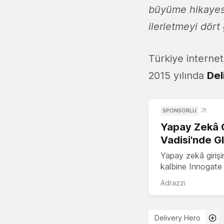
büyüme hikayesin
ilerletmeyi dört
Türkiye interne
2015 yılında
Del
SPONSORLU
Yapay Zekâ G
Vadisi'nde G
Yapay zekâ girişi
kalbine Innogate i
Adrazzi
Delivery Hero