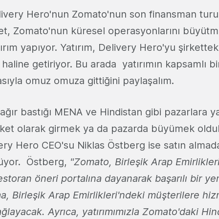
ivery Hero'nun Zomato'nun son finansman turuna
ket, Zomato'nun küresel operasyonlarını büyütme
ırım yapıyor. Yatırım, Delivery Hero'yu şirkette
 haline getiriyor. Bu arada yatırımın kapsamlı b
sıyla omuz omuza gittiğini paylaşalım.
 ağır bastığı MENA ve Hindistan gibi pazarlara y
irket olarak girmek ya da pazarda büyümek oldu
ry Hero CEO'su Niklas Östberg ise satın almad
yor. Östberg,
"Zomato, Birleşik Arap Emirlikler
estoran öneri portalına dayanarak başarılı bir ye
a, Birleşik Arap Emirlikleri'ndeki müşterilere hi
ğlayacak. Ayrıca, yatırımımızla Zomato'daki Hin