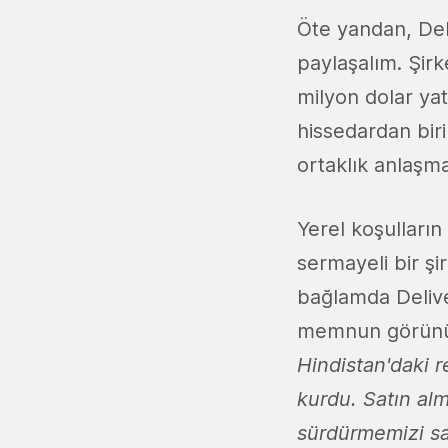
Öte yandan, Del
paylaşalım. Şir
milyon dolar yat
hissedardan biri
ortaklık anlaşma
Yerel koşulların
sermayeli bir ş
bağlamda Delive
memnun görünü
Hindistan'daki r
kurdu. Satın alm
sürdürmemizi sa