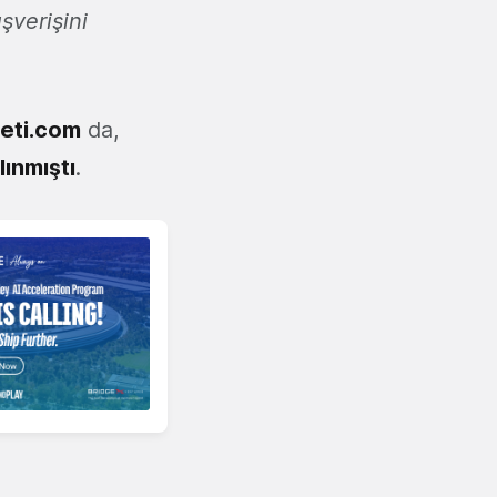
şverişini
eti.com
da,
lınmıştı
.