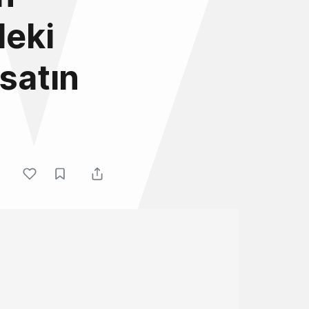
deki
satın