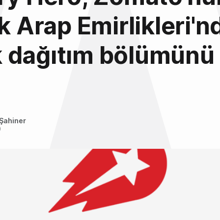
ik Arap Emirlikleri'n
 dağıtım bölümünü 
Şahiner
9