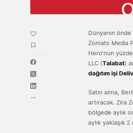
Dünyanın önde 
Zomato Media Pv
Hero'nun yüzde y
LLC (
Talabat
) 
dağıtım işi Del
Satın alma, Ber
artıracak. Zira 
bölgede aylık or
aylık yaklaşık 2