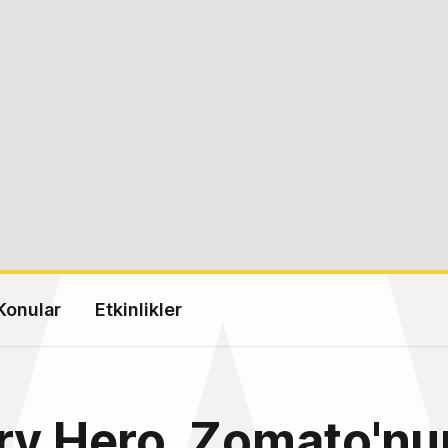
Konular
Etkinlikler
ry Hero, Zomato'nu