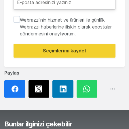
Webrazzi'nin hizmet ve ürünleri ile günlük
Webrazzi haberlerine ilişkin olarak epostalar
göndermesini onaylıyorum.
Seçimlerimi kaydet
Paylaş
Bunlar ilginizi çekebilir