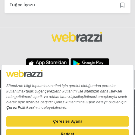
Tuğçe İçözü
Hakkında
Yazarlar
Katkıda Bulun
Reklam
Girişiminizi Tanıtın
İletişim