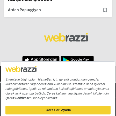
Arden Papuççiyan
Hakkında
Yazarlar
Katkıda Bulun
Reklam