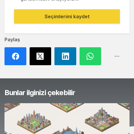
Seçimlerimi kaydet
Paylaş
Bunlar ilginizi çekebilir