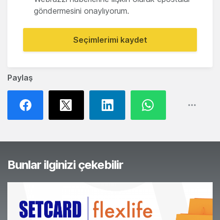
göndermesini onaylıyorum.
Seçimlerimi kaydet
Paylaş
Bunlar ilginizi çekebilir