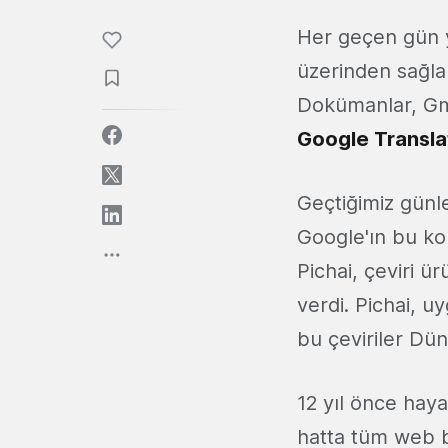
Her geçen gün 
üzerinden sağl
Dokümanlar, Gma
Google Transla
Geçtiğimiz gün
Google'ın bu kon
Pichai, çeviri ü
verdi. Pichai, 
bu çeviriler Dün
12 yıl önce haya
hatta tüm web bel