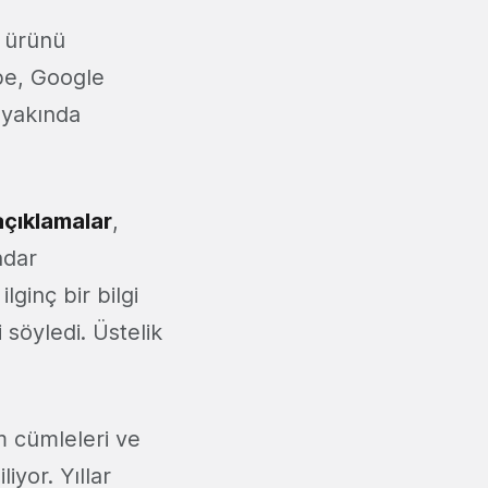
k ürünü
be, Google
 yakında
açıklamalar
,
ndar
ginç bir bilgi
 söyledi. Üstelik
m cümleleri ve
iyor. Yıllar