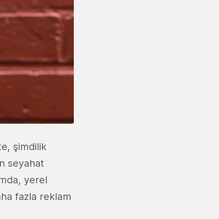
, şimdilik
ın seyahat
mda, yerel
daha fazla reklam