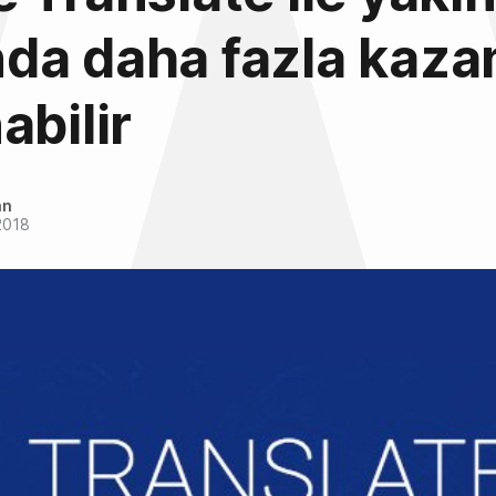
da daha fazla kaza
abilir
an
2018