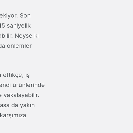
rekiyor. Son
5 saniyelik
ilir. Neyse ki
uda önlemler
ettikçe, iş
kendi ürünlerinde
 yakalayabilir.
masa da yakın
 karşımıza