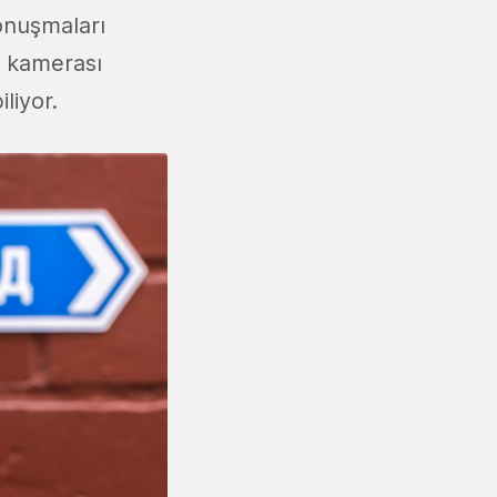
konuşmaları
n kamerası
liyor.