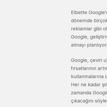
Elbette Google'ı
dönemde birçok 
reklamlar gibi o
Google, gelişti
almayı planlıyor
Google, çeviri u
fırsatlarının ar
kullanmalarına iz
Her ne kadar şi
zamanda Google 
çıkacağını söy