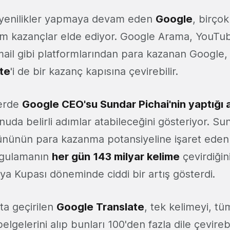
yenilikler yapmaya devam eden
Google
, birço
am kazançlar elde ediyor. Google Arama, YouTu
il gibi platformlarından para kazanan Google,
te
'i de bir kazanç kapısına çevirebilir.
lerde
Google CEO'su Sundar Pichai'nin yaptığı 
uda belirli adımlar atabileceğini gösteriyor. Su
rününün para kazanma potansiyeline işaret eden il
uygulamanın
her gün 143 milyar kelime
çevirdiğini
ya Kupası döneminde ciddi bir artış gösterdi.
ta geçirilen
Google Translate
, tek kelimeyi, tü
gelerini alıp bunları 100'den fazla dile çevirebil