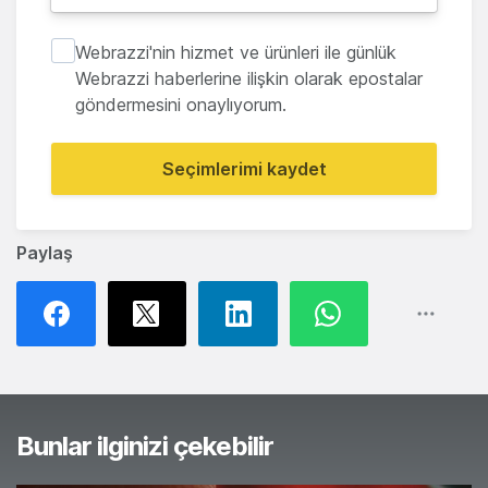
Webrazzi'nin hizmet ve ürünleri ile günlük
Webrazzi haberlerine ilişkin olarak epostalar
göndermesini onaylıyorum.
Seçimlerimi kaydet
Paylaş
Bunlar ilginizi çekebilir