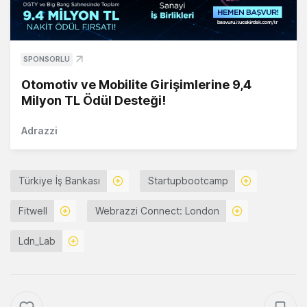
SPONSORLU
Otomotiv ve Mobilite Girişimlerine 9,4
Milyon TL Ödül Desteği!
Adrazzi
Türkiye İş Bankası
Startupbootcamp
Fitwell
Webrazzi Connect: London
Ldn_Lab