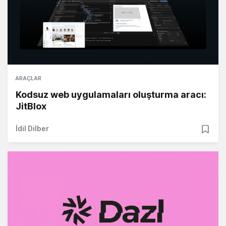
ARAÇLAR
Kodsuz web uygulamaları oluşturma aracı:
JitBlox
İdil Dilber